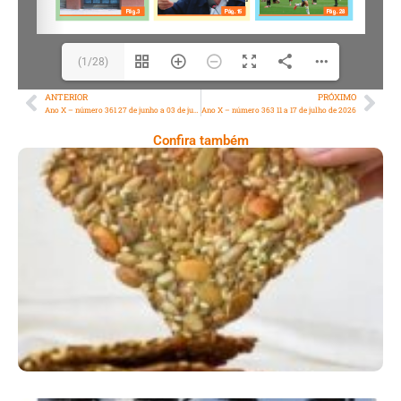
(1/28)
ANTERIOR
PRÓXIMO
Ano X – número 361 27 de junho a 03 de julho de 2026
Ano X – número 363 11 a 17 de julho de 2026
Confira também
Comer Bem: Cracker De Sementes