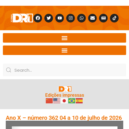
Edições impressas
Ano X – número 362 04 a 10 de julho de 2026