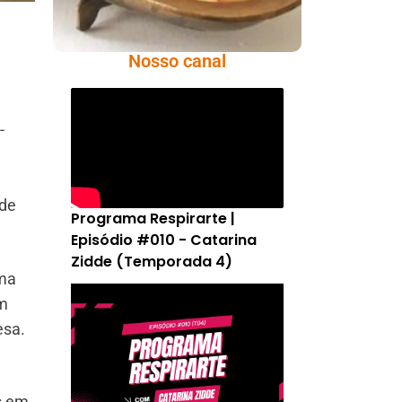
Nosso canal
-
 de
Programa Respirarte |
Episódio #010 - Catarina
Zidde (Temporada 4)
uma
am
esa.
s em