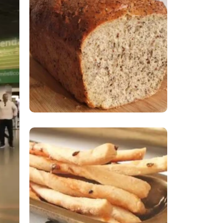
Comer Bem: Pão Low
Carb
Comer Bem:
Palitinhos De Cebola
E Salsa