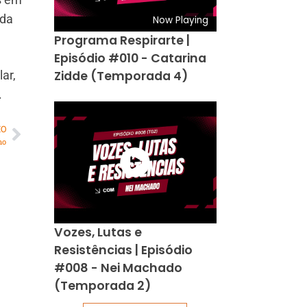
ada
Now Playing
Programa Respirarte |
Episódio #010 - Catarina
Zidde (Temporada 4)
ar,
.
MO
no
Vozes, Lutas e
Resistências | Episódio
#008 - Nei Machado
(Temporada 2)