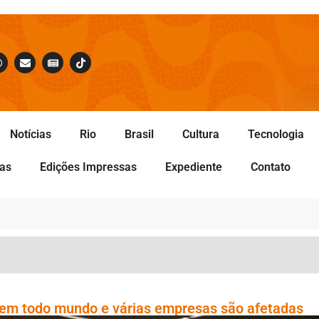
Notícias
Rio
Brasil
Cultura
Tecnologia
tas
Edições Impressas
Expediente
Contato
 em todo mundo e várias empresas são afetadas