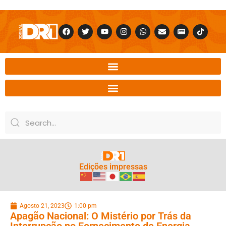
Edições impressas
Agosto 21, 2023
1:00 pm
Apagão Nacional: O Mistério por Trás da
Interrupção no Fornecimento de Energia