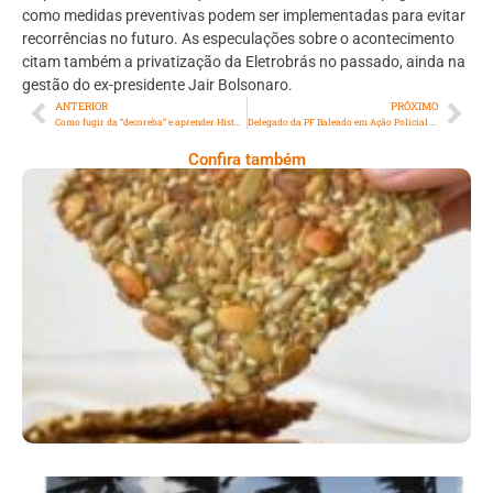
como medidas preventivas podem ser implementadas para evitar
recorrências no futuro. As especulações sobre o acontecimento
citam também a privatização da Eletrobrás no passado, ainda na
gestão do ex-presidente Jair Bolsonaro.
ANTERIOR
PRÓXIMO
Como fugir da “decoreba” e aprender História de forma eficaz
Delegado da PF Baleado em Ação Policial em Comunidade de Guarujá, SP
Confira também
Comer Bem: Cracker De Sementes