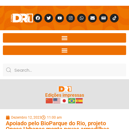
Edições impressas
Dezembro 12, 2023
11:00 am
Apoiado pelo BioParque do Rio, projeto
Onças Urbanas monta novas armadilhas