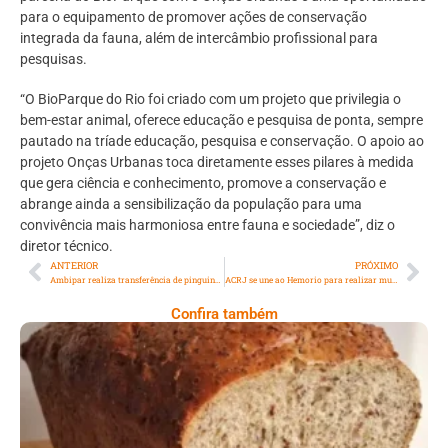
para o equipamento de promover ações de conservação
integrada da fauna, além de intercâmbio profissional para
pesquisas.
“O BioParque do Rio foi criado com um projeto que privilegia o
bem-estar animal, oferece educação e pesquisa de ponta, sempre
pautado na tríade educação, pesquisa e conservação. O apoio ao
projeto Onças Urbanas toca diretamente esses pilares à medida
que gera ciência e conhecimento, promove a conservação e
abrange ainda a sensibilização da população para uma
convivência mais harmoniosa entre fauna e sociedade”, diz o
diretor técnico.
ANTERIOR
PRÓXIMO
Ambipar realiza transferência de pinguins resgatados para soltura no sul do Brasil
ACRJ se une ao Hemorio para realizar mutirão de doação de sangue na sede, no Centro do Rio
Confira também
Comer Bem: Pão Low Carb