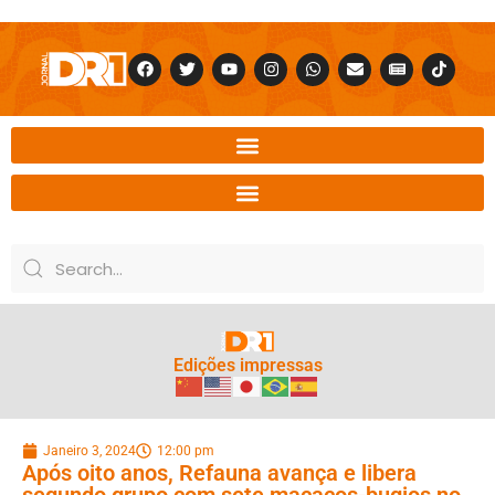
Edições impressas
Janeiro 3, 2024
12:00 pm
Após oito anos, Refauna avança e libera
segundo grupo com sete macacos-bugios no