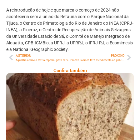
A reintrodução de hoje e que marca o começo de 2024 não
aconteceria sem a união do Refauna com o Parque Nacional da
Tijuca, o Centro de Primatologia do Rio de Janeiro do INEA (CPRJ-
INEA), a Fiocruz, o Centro de Recuperação de Animais Selvagens
da Universidade Estácio de Sá, o Comitê de Manejo Integrado de
Alouatta, CPB-ICMBio, a UFRJ, a UFRRJ, o IFRJ-RJ, a Ecomimesis
e a National Geographic Society.
ANTERIOR
PRÓXIMO
AquaRio anuncia tarifa especial para cariocas por tempo limitado
Procon Carioca fará atendimento ao público nos aeroportos Santos Dumont e Internacional Tom Jobim nesta semana
Confira também
Comer Bem: Pão Low Carb