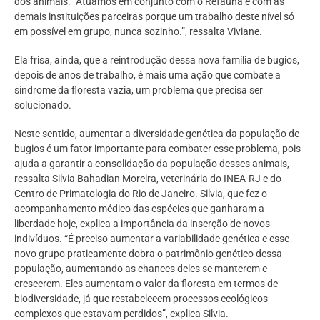
dos animais. “Atuamos em conjunto com o Refauna e com as
demais instituições parceiras porque um trabalho deste nível só
em possível em grupo, nunca sozinho.”, ressalta Viviane.
Ela frisa, ainda, que a reintrodução dessa nova família de bugios,
depois de anos de trabalho, é mais uma ação que combate a
síndrome da floresta vazia, um problema que precisa ser
solucionado.
Neste sentido, aumentar a diversidade genética da população de
bugios é um fator importante para combater esse problema, pois
ajuda a garantir a consolidação da população desses animais,
ressalta Silvia Bahadian Moreira, veterinária do INEA-RJ e do
Centro de Primatologia do Rio de Janeiro. Silvia, que fez o
acompanhamento médico das espécies que ganharam a
liberdade hoje, explica a importância da inserção de novos
indivíduos. “É preciso aumentar a variabilidade genética e esse
novo grupo praticamente dobra o patrimônio genético dessa
população, aumentando as chances deles se manterem e
crescerem. Eles aumentam o valor da floresta em termos de
biodiversidade, já que restabelecem processos ecológicos
complexos que estavam perdidos”, explica Silvia.