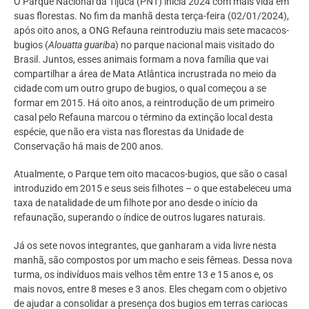
O Parque Nacional da Tijuca (PNT) inicia 2024 com mais vida em
suas florestas. No fim da manhã desta terça-feira (02/01/2024),
após oito anos, a ONG Refauna reintroduziu mais sete macacos-
bugios (
Alouatta guariba
) no parque nacional mais visitado do
Brasil. Juntos, esses animais formam a nova família que vai
compartilhar a área de Mata Atlântica incrustrada no meio da
cidade com um outro grupo de bugios, o qual começou a se
formar em 2015. Há oito anos, a reintrodução de um primeiro
casal pelo Refauna marcou o término da extinção local desta
espécie, que não era vista nas florestas da Unidade de
Conservação há mais de 200 anos.
Atualmente, o Parque tem oito macacos-bugios, que são o casal
introduzido em 2015 e seus seis filhotes – o que estabeleceu uma
taxa de natalidade de um filhote por ano desde o início da
refaunação, superando o índice de outros lugares naturais.
Já os sete novos integrantes, que ganharam a vida livre nesta
manhã, são compostos por um macho e seis fêmeas. Dessa nova
turma, os indivíduos mais velhos têm entre 13 e 15 anos e, os
mais novos, entre 8 meses e 3 anos. Eles chegam com o objetivo
de ajudar a consolidar a presença dos bugios em terras cariocas