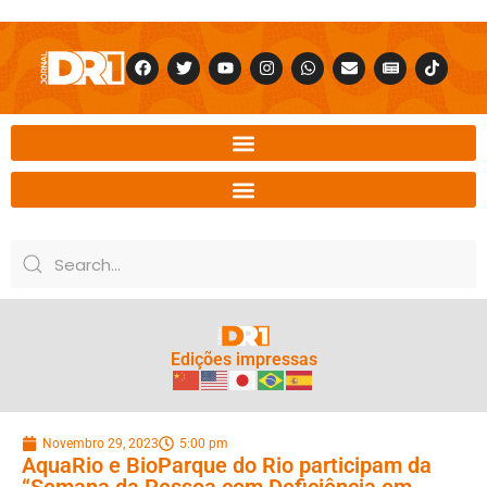
Edições impressas
Novembro 29, 2023
5:00 pm
AquaRio e BioParque do Rio participam da
“Semana da Pessoa com Deficiência em