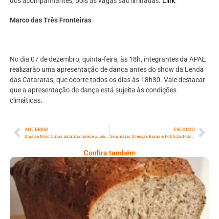
dos acompanhantes, pois as vagas são limitadas.
Link
.
Marco das Três Fronteiras
No dia 07 de dezembro, quinta-feira, às 18h, integrantes da APAE
realizarão uma apresentação de dança antes do show da Lenda
das Cataratas, que ocorre todos os dias às 18h30. Vale destacar
que a apresentação de dança está sujeita às condições
climáticas.
ANTERIOR
PRÓXIMO
Dias de Noel: Clima natalino invade o Leblon
Seminário Doenças Raras & Políticas Públicas
Confira também
Comer Bem: Pão Low Carb