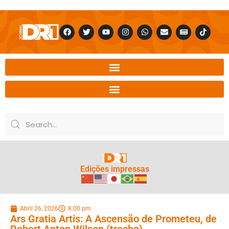
Edições impressas
Abril 26, 2026
8:00 pm
Ars Gratia Artis: A Ascensão de Prometeu, de
Robert Anton Wilson (trecho)