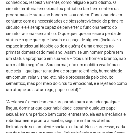
conhecidos, respectivamente, como religião e patriotismo. O
circuito territorial-emocional ou patriótico também contém os
programas de status no bando ou sua ordem. Funcionando em
conjunto com as necessidades de biossobrevivência do primeiro
circuito, ele é sempre capaz de perverter o funcionamento do
circuito racional-semântico. O que quer que ameace a perda de
status e o que quer que invada o espaço de alguém (inclusive o
espaço intelectual ideológico de alguém) é uma ameaça ao
primata domesticado mediano. Assim, se um homem pobre tem
um status apropriado em sua vida – ‘Sou um homem branco, não
um maldito negro’ ou ‘Sou normal, não um maldito veado’ ou o
que seja – qualquer tentativa de pregar tolerância, humanidade
em comum, relativismo, etc, não é processada pelo circuito
semântico, mas por meio do circuito emocional, e é rejeitado como
um ataque ao status (ego, papel social).”
“A criança é geneticamente preparada para aprender qualquer
língua, dominar qualquer habilidade, assumir qualquer papel
sexual; em um período bem curto, entretanto, ela está mecânica e
roboticamente pronta a aceitar, seguir e imitar as ofertas
limitadas de seu ambiente social e cultural. Nesse processo, cada
um de nós paga um preço alto. Sobrevivência e status significam