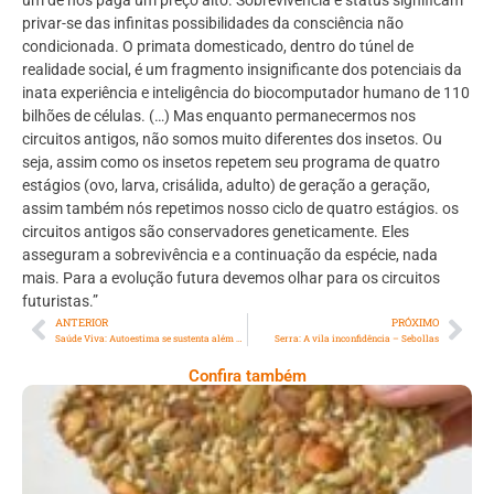
privar-se das infinitas possibilidades da consciência não
condicionada. O primata domesticado, dentro do túnel de
realidade social, é um fragmento insignificante dos potenciais da
inata experiência e inteligência do biocomputador humano de 110
bilhões de células. (…) Mas enquanto permanecermos nos
circuitos antigos, não somos muito diferentes dos insetos. Ou
seja, assim como os insetos repetem seu programa de quatro
estágios (ovo, larva, crisálida, adulto) de geração a geração,
assim também nós repetimos nosso ciclo de quatro estágios. os
circuitos antigos são conservadores geneticamente. Eles
asseguram a sobrevivência e a continuação da espécie, nada
mais. Para a evolução futura devemos olhar para os circuitos
futuristas.”
ANTERIOR
PRÓXIMO
Saúde Viva: Autoestima se sustenta além do visível
Serra: A vila inconfidência – Sebollas
Confira também
Comer Bem: Cracker De Sementes