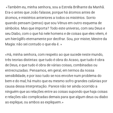
«Também eu, minha senhora, sou a Estrela Brilhante da Manhã.
Era-o antes que João falasse, porque há átomos antes de
átomos, e mistérios anteriores a todos os mistérios. Sorrio
quando pensam (penso) que sou Vénus em outro esquema de
símbolos. Mas que importa? Todo este universo, com seu Deus e
seu Diabo, com o que há nele homens e de coisas que eles vêem, é
um hieróglifo eternamente por decifrar. Sou, por mister, Mestre da
Magia: não sei contudo o que ela é. »
«Há, minha senhora, com respeito ao que sucede neste mundo,
três teorias distintas: que tudo é obra do Acaso, que tudo é obra
de Deus, e que tudo é obra de várias coisas, combinadas ou
entrecruzadas. Pensamos, em geral, em termos da nossa
sensibilidade, e por isso tudo se nos envolve num problema do
bem e do mal; há muito que eu mesmo sofro grandes calúnias por
causa dessa interpretação. Parece não ter ainda ocorrido a
ninguém que as relações entre as coisas supondo que haja coisas
e relações são complicadas demais para que algum deus ou diabo
as explique, ou ambos as expliquem.»
…