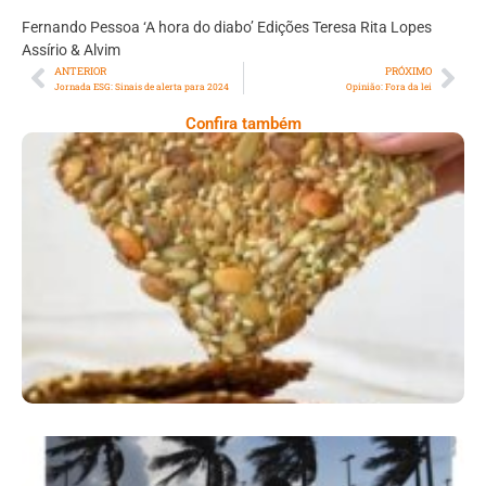
Fernando Pessoa ‘A hora do diabo’ Edições Teresa Rita Lopes
Assírio & Alvim
ANTERIOR
PRÓXIMO
Jornada ESG: Sinais de alerta para 2024
Opinião: Fora da lei
Confira também
Comer Bem: Cracker De Sementes