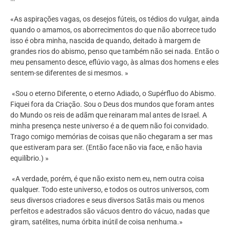
«As aspirações vagas, os desejos fúteis, os tédios do vulgar, ainda
quando o amamos, os aborrecimentos do que não aborrece tudo
isso é obra minha, nascida de quando, deitado à margem de
grandes rios do abismo, penso que também não sei nada. Então o
meu pensamento desce, eflúvio vago, às almas dos homens e eles
sentem-se diferentes de si mesmos. »
«Sou o eterno Diferente, o eterno Adiado, o Supérfluo do Abismo.
Fiquei fora da Criação. Sou o Deus dos mundos que foram antes
do Mundo os reis de adãm que reinaram mal antes de Israel. A
minha presença neste universo é a de quem não foi convidado.
Trago comigo memórias de coisas que não chegaram a ser mas
que estiveram para ser. (Então face não via face, e não havia
equilíbrio.) »
«A verdade, porém, é que não existo nem eu, nem outra coisa
qualquer. Todo este universo, e todos os outros universos, com
seus diversos criadores e seus diversos Satãs mais ou menos
perfeitos e adestrados são vácuos dentro do vácuo, nadas que
giram, satélites, numa órbita inútil de coisa nenhuma.»