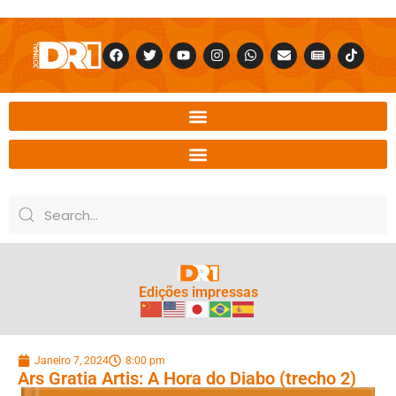
Edições impressas
Janeiro 7, 2024
8:00 pm
Ars Gratia Artis: A Hora do Diabo (trecho 2)