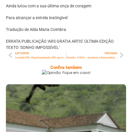
Ainda lutou com a sua última onça de coragem
Para alcançar a estrela inatingível
Tradução de Alda Maria Coimbra.
ERRATA PUBLICAÇÃO ‘ARS GRATIA ARTIS’ ÚLTIMA EDIÇÃO
TEXTO ‘SONHO IMPOSSÍVEL’
ANTERIOR
PRÓXIMO
Jornada ESG: Regulamentação ESG aprovada
Opinião: A Elite – mandam e desmandam no país das injustiças
Confira também
Opinião: Fique Em Casa!
Serra: Fazenda Santa Cecília – Um Legado
Histórico Repleto De Beleza