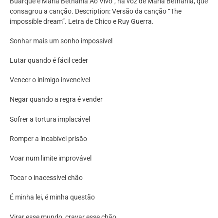
Buarque e Maria Bethânia Ao Vivo”, na voz de Maria Bethânia, que
consagrou a canção. Description: Versão da canção “The
impossible dream”. Letra de Chico e Ruy Guerra.
Sonhar mais um sonho impossível
Lutar quando é fácil ceder
Vencer o inimigo invencível
Negar quando a regra é vender
Sofrer a tortura implacável
Romper a incabível prisão
Voar num limite improvável
Tocar o inacessível chão
É minha lei, é minha questão
Virar esse mundo, cravar esse chão