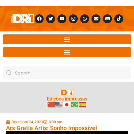
Edições impressas
Dezembro 24, 2023
8:00 pm
Ars Gratia Artis: Sonho Impossível