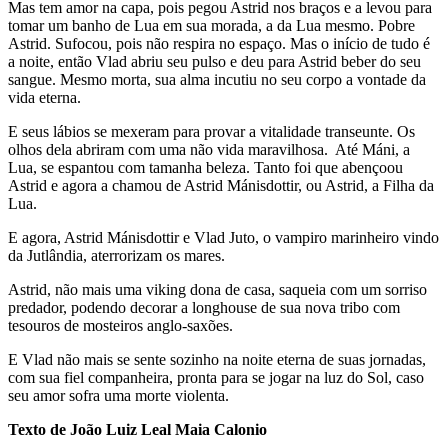
Mas tem amor na capa, pois pegou Astrid nos braços e a levou para
tomar um banho de Lua em sua morada, a da Lua mesmo. Pobre
Astrid. Sufocou, pois não respira no espaço. Mas o início de tudo é
a noite, então Vlad abriu seu pulso e deu para Astrid beber do seu
sangue. Mesmo morta, sua alma incutiu no seu corpo a vontade da
vida eterna.
E seus lábios se mexeram para provar a vitalidade transeunte. Os
olhos dela abriram com uma não vida maravilhosa. Até Máni, a
Lua, se espantou com tamanha beleza. Tanto foi que abençoou
Astrid e agora a chamou de Astrid Mánisdottir, ou Astrid, a Filha da
Lua.
E agora, Astrid Mánisdottir e Vlad Juto, o vampiro marinheiro vindo
da Jutlândia, aterrorizam os mares.
Astrid, não mais uma viking dona de casa, saqueia com um sorriso
predador, podendo decorar a longhouse de sua nova tribo com
tesouros de mosteiros anglo-saxões.
E Vlad não mais se sente sozinho na noite eterna de suas jornadas,
com sua fiel companheira, pronta para se jogar na luz do Sol, caso
seu amor sofra uma morte violenta.
Texto de João Luiz Leal Maia Calonio