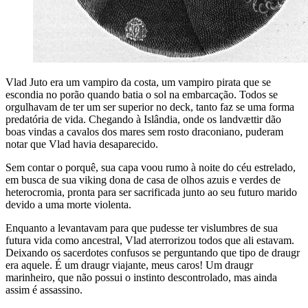
Vlad Juto era um vampiro da costa, um vampiro pirata que se
escondia no porão quando batia o sol na embarcação. Todos se
orgulhavam de ter um ser superior no deck, tanto faz se uma forma
predatória de vida. Chegando à Islândia, onde os landvættir dão
boas vindas a cavalos dos mares sem rosto draconiano, puderam
notar que Vlad havia desaparecido.
Sem contar o porquê, sua capa voou rumo à noite do céu estrelado,
em busca de sua viking dona de casa de olhos azuis e verdes de
heterocromia, pronta para ser sacrificada junto ao seu futuro marido
devido a uma morte violenta.
Enquanto a levantavam para que pudesse ter vislumbres de sua
futura vida como ancestral, Vlad aterrorizou todos que ali estavam.
Deixando os sacerdotes confusos se perguntando que tipo de draugr
era aquele. É um draugr viajante, meus caros! Um draugr
marinheiro, que não possui o instinto descontrolado, mas ainda
assim é assassino.