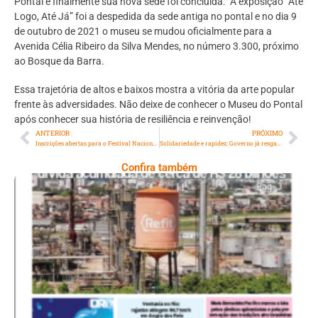
Pontal e finalmente sua nova sede foi concluída. A exposição “Até
Logo, Até Já” foi a despedida da sede antiga no pontal e no dia 9
de outubro de 2021 o museu se mudou oficialmente para a
Avenida Célia Ribeiro da Silva Mendes, no número 3.300, próximo
ao Bosque da Barra.
Essa trajetória de altos e baixos mostra a vitória da arte popular
frente às adversidades. Não deixe de conhecer o Museu do Pontal
após conhecer sua história de resiliência e reinvenção!
ANTERIOR
PRÓXIMO
Inscrições abertas para o Festival Nacional de Teatro de Duque de Caxias
Solidariedade e rapidez: Governo já resgata mais de 700 brasileiros da zona de conflito
Confira também
Ano X – Número 367 08 A 14 De Agosto De
2026