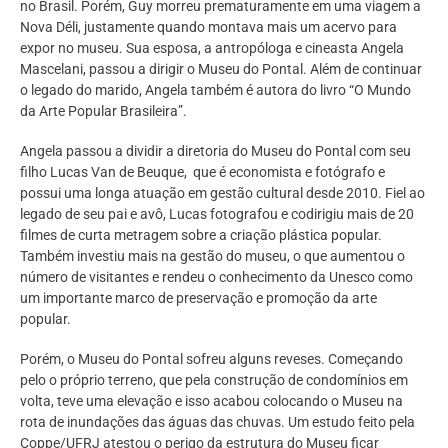
no Brasil. Porém, Guy morreu prematuramente em uma viagem a
Nova Déli, justamente quando montava mais um acervo para
expor no museu. Sua esposa, a antropóloga e cineasta Angela
Mascelani, passou a dirigir o Museu do Pontal. Além de continuar
o legado do marido, Angela também é autora do livro “O Mundo
da Arte Popular Brasileira”.
Angela passou a dividir a diretoria do Museu do Pontal com seu
filho Lucas Van de Beuque, que é economista e fotógrafo e
possui uma longa atuação em gestão cultural desde 2010. Fiel ao
legado de seu pai e avô, Lucas fotografou e codirigiu mais de 20
filmes de curta metragem sobre a criação plástica popular.
Também investiu mais na gestão do museu, o que aumentou o
número de visitantes e rendeu o conhecimento da Unesco como
um importante marco de preservação e promoção da arte
popular.
Porém, o Museu do Pontal sofreu alguns reveses. Começando
pelo o próprio terreno, que pela construção de condomínios em
volta, teve uma elevação e isso acabou colocando o Museu na
rota de inundações das águas das chuvas. Um estudo feito pela
Coppe/UFRJ atestou o perigo da estrutura do Museu ficar