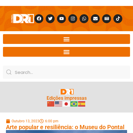
Edições impressas
Outubro 13, 2023
6:00 pm
Arte popular e resiliência: o Museu do Pontal