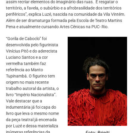
assim recriar elementos do imaginário das ruas. É resgatar o
território, a favela, o subúrbio e a afrobrasilidade dos territórios
periféricos”, explica Luzé, nascida na comunidade da Vila Vintém.
Além de ser dramaturga formada pela Escola de Teatro Martins
Pena e atualmente cursando Artes Cênicas na PUC- Rio.
“Gorila de Caboclo” foi
desenvolvida pelo figurinista
Vinícius Pitô e do aderecista
Luciano Santos e a cor
vermelha também faz
referência ao Manto
Tupinambá. O figurino tem
origem no mais recente
trabalho autoral da artista, o
livro “Império Nacionalista”.
Vale destacar que a
indumentária já foi capa do
livro que leva o mesmo nome
da peça teatral já encenada
por Luzé e dessa materializa
inúmeras referências da
Foto: Brigiti