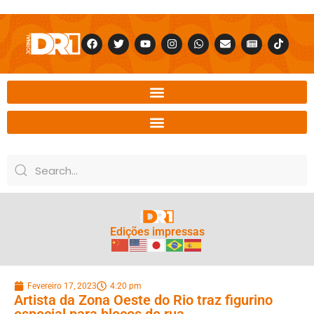
Edições impressas
Fevereiro 17, 2023
4:20 pm
Artista da Zona Oeste do Rio traz figurino
especial para blocos de rua