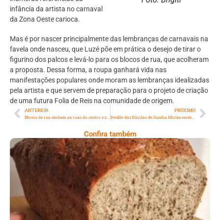
infância da artista no carnaval
da Zona Oeste carioca.
Mas é por nascer principalmente das lembranças de carnavais na
favela onde nasceu, que Luzé põe em prática o desejo de tirar o
figurino dos palcos e levá-lo para os blocos de rua, que acolheram
a proposta. Dessa forma, a roupa ganhará vida nas
manifestações populares onde moram as lembranças idealizadas
pela artista e que servem de preparação para o projeto de criação
de uma futura Folia de Reis na comunidade de origem.
ANTERIOR
PRÓXIMO
Blocos de rua enchem as ruas do centro e zona sul do Rio de foliões e alegria
Desfile das Escolas de Samba Mirim encerram o Carnaval na Sapucaí
Confira também
Comer Bem: Pão Low Carb