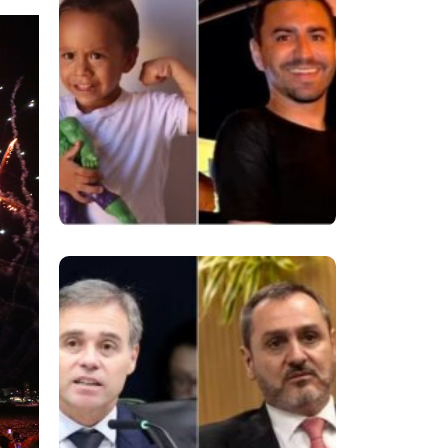
Despedida De
Menino De 3 Anos E
Reacende Debate
Sobre Proteção À
Infância
Superintendentes Da
Polícia Federal
Manifestam Apoio
Ao Diretor-Geral Em
Meio A Tensão Com
O STF