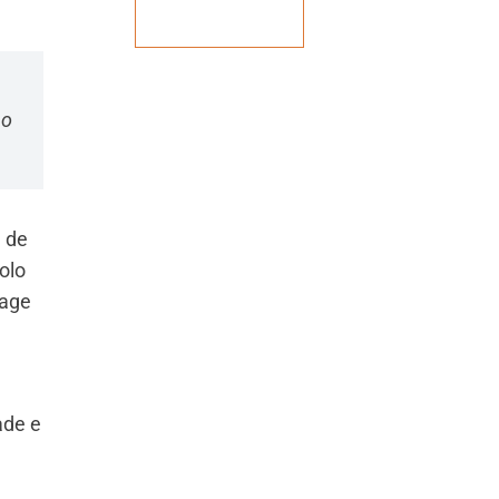
Veja mais
 o
e de
olo
tage
ade e