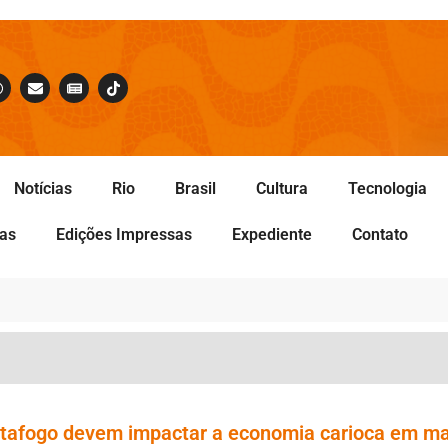
Notícias
Rio
Brasil
Cultura
Tecnologia
tas
Edições Impressas
Expediente
Contato
otafogo devem impactar a economia carioca em ma