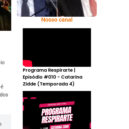
Nosso canal
eio
Programa Respirarte |
Episódio #010 - Catarina
Zidde (Temporada 4)
 é
 dos
m