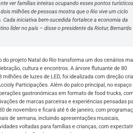
nte ver famílias inteiras ocupando esses pontos turístico
 dois milhões de pessoas mostra que o Rio vive um ciclo
o. Cada iniciativa bem-sucedida fortalece a economia da
no líder no país – disse o presidente da Riotur, Bernardo
o do projeto Natal do Rio transforma um dos cenários ma
bração, cultura e encontros. A árvore flutuante de 80
3 milhões de luzes de LED, foi idealizada com direção cria
cioly Participações. Além do palco principal, no espaço
operações gastronômicas em formato de food trucks, co
tivações de marcas parceiras e experiências pensadas p
a 30 de novembro e ficará até 6 de janeiro, com programa
 finais de semana, incluindo apresentações musicais,
ividades voltadas para famílias e crianças, com expectat