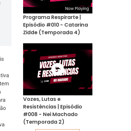
s
Now Playing
Programa Respirarte |
Episódio #010 - Catarina
Zidde (Temporada 4)
is
tiva
 tem
m
Vozes, Lutas e
ara
Resistências | Episódio
ção
#008 - Nei Machado
(Temporada 2)
iva