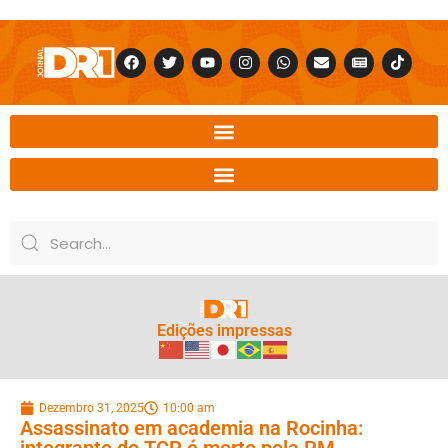
Edições impressas
Dezembro 31, 2025
10:00 am
Assassinato em academia na Rocinha:
integrante do TCP é morto pela PM