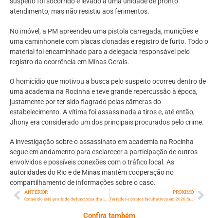
suspeito foi socorrido e levado a uma unidade de pronto
atendimento, mas não resistiu aos ferimentos.
No imóvel, a PM apreendeu uma pistola carregada, munições e
uma caminhonete com placas clonadas e registro de furto. Todo o
material foi encaminhado para a delegacia responsável pelo
registro da ocorrência em Minas Gerais.
O homicídio que motivou a busca pelo suspeito ocorreu dentro de
uma academia na Rocinha e teve grande repercussão à época,
justamente por ter sido flagrado pelas câmeras do
estabelecimento. A vítima foi assassinada a tiros e, até então,
Jhony era considerado um dos principais procurados pelo crime.
A investigação sobre o assassinato em academia na Rocinha
segue em andamento para esclarecer a participação de outros
envolvidos e possíveis conexões com o tráfico local. As
autoridades do Rio e de Minas mantêm cooperação no
compartilhamento de informações sobre o caso.
ANTERIOR
PRÓXIMO
Comércio está proibido de funcionar dia 1º de janeiro de 2026
Feriados e pontos facultativos em 2026 favorecem feriadões prolongados
Confira também