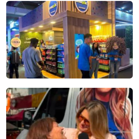
Cencosud Promove Inovação No Brasil
Com A Participação Do Prezunic No Rio
Innovation Week 2026
​Segurança Pública Lidera Queixas De
Moradores Do Rio Em Escuta Promovida Por
Antônia Fontenelle