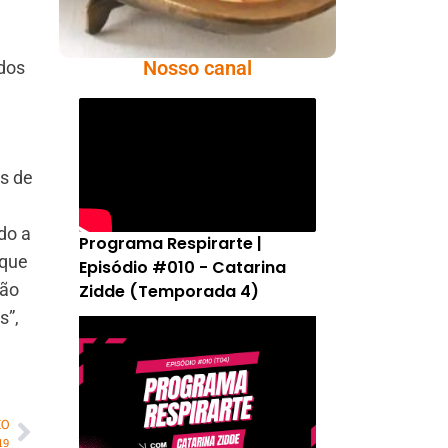
Nosso canal
ados
s de
do a
Programa Respirarte |
 que
Episódio #010 - Catarina
não
Zidde (Temporada 4)
s”,
MO
19