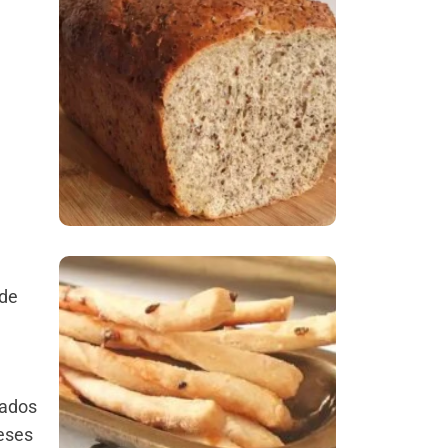
Comer Bem: Pão Low
Carb
 de
Comer Bem:
Palitinhos De Cebola
E Salsa
cados
eses