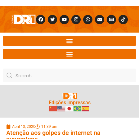
Edições impressas
Abril 13, 2020
11:39 am
Atenção aos golpes de internet na
quarentena