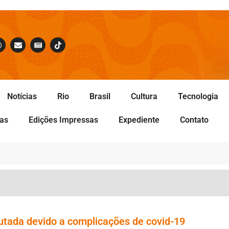
Notícias
Rio
Brasil
Cultura
Tecnologia
tas
Edições Impressas
Expediente
Contato
utada devido a complicações de covid-19