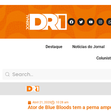
Destaque
Notícias do Jornal
Colunis
Abril 21, 2020
10:28 am
Ator de Blue Bloods tem a perna amp