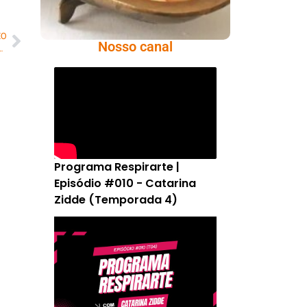
MO
Nosso canal
ca 5,96% no país na primeira quinzena de abril
Programa Respirarte |
Episódio #010 - Catarina
Zidde (Temporada 4)