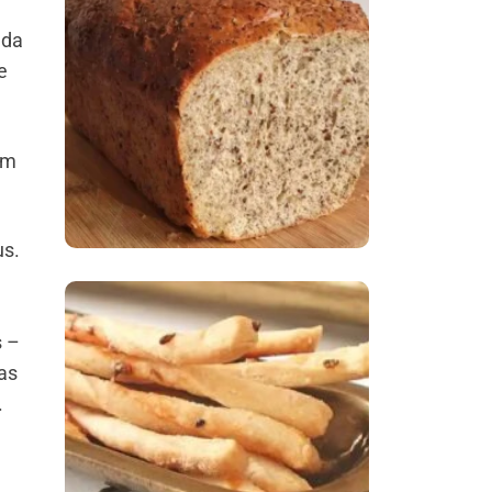
ada
Comer Bem: Pão Low
e
Carb
am
us.
s –
Comer Bem:
as
Palitinhos De Cebola
.
E Salsa