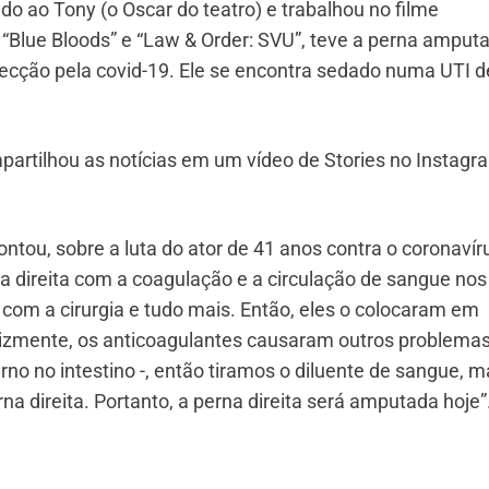
ado ao Tony (o Oscar do teatro) e trabalhou no filme
 “Blue Bloods” e “Law & Order: SVU”, teve a perna amput
ecção pela covid-19. Ele se encontra sedado numa UTI d
artilhou as notícias em um vídeo de Stories no Instagr
ontou, sobre a luta do ator de 41 anos contra o coronavír
 direita com a coagulação e a circulação de sangue nos
com a cirurgia e tudo mais. Então, eles o colocaram em
elizmente, os anticoagulantes causaram outros problema
no no intestino -, então tiramos o diluente de sangue, m
 direita. Portanto, a perna direita será amputada hoje”