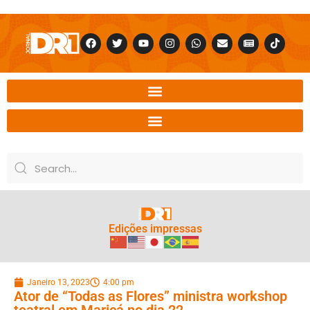
Edições impressas
Janeiro 13, 2023
4:00 pm
Ator de “Todas as Flores” ministra workshop
teatral em Maricá no dia 22