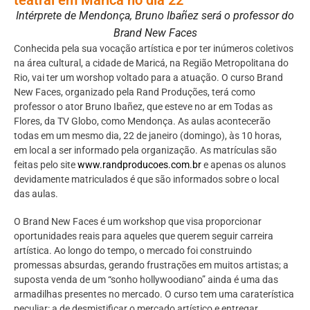
Intérprete de Mendonça, Bruno Ibañez será o professor do
Brand New Faces
Conhecida pela sua vocação artística e por ter inúmeros coletivos
na área cultural, a cidade de Maricá, na Região Metropolitana do
Rio, vai ter um worshop voltado para a atuação. O curso Brand
New Faces, organizado pela Rand Produções, terá como
professor o ator Bruno Ibañez, que esteve no ar em Todas as
Flores, da TV Globo, como Mendonça. As aulas acontecerão
todas em um mesmo dia, 22 de janeiro (domingo), às 10 horas,
em local a ser informado pela organização. As matrículas são
feitas pelo site
www.randproducoes.com.br
e apenas os alunos
devidamente matriculados é que são informados sobre o local
das aulas.
O Brand New Faces é um workshop que visa proporcionar
oportunidades reais para aqueles que querem seguir carreira
artística. Ao longo do tempo, o mercado foi construindo
promessas absurdas, gerando frustrações em muitos artistas; a
suposta venda de um “sonho hollywoodiano” ainda é uma das
armadilhas presentes no mercado. O curso tem uma caraterística
peculiar: a de desmistificar o mercado artístico e entregar