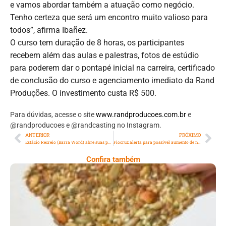
e vamos abordar também a atuação como negócio.
Tenho certeza que será um encontro muito valioso para
todos”, afirma Ibañez.
O curso tem duração de 8 horas, os participantes
recebem além das aulas e palestras, fotos de estúdio
para poderem dar o pontapé inicial na carreira, certificado
de conclusão do curso e agenciamento imediato da Rand
Produções. O investimento custa R$ 500.
Para dúvidas, acesse o site
www.randproducoes.com.br
e
@randproducoes e @randcasting no Instagram.
ANTERIOR
PRÓXIMO
Estácio Recreio (Barra Word) abre suas portas e convida todos para o Odonto Day – um dia de imersão no curso de Odontologia
Fiocruz alerta para possível aumento de nova linhagem do coronavírus
Confira também
Comer Bem: Cracker De Sementes