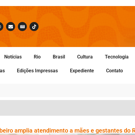
Notícias
Rio
Brasil
Cultura
Tecnologia
tas
Edições Impressas
Expediente
Contato
ibeiro amplia atendimento a mães e gestantes do 