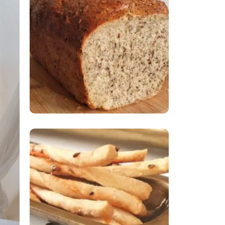
Comer Bem: Pão Low
Carb
Comer Bem:
Palitinhos De Cebola
E Salsa