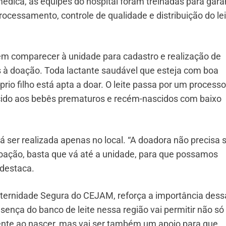
dica, as equipes do hospital foram treinadas para garan
ocessamento, controle de qualidade e distribuição do lei
em comparecer à unidade para cadastro e realização de
s à doação. Toda lactante saudável que esteja com boa
io filho está apta a doar. O leite passa por um processo
ecido aos bebês prematuros e recém-nascidos com baixo
á ser realizada apenas no local. “A doadora não precisa 
doação, basta que vá até a unidade, para que possamos
 destaca.
aternidade Segura do CEJAM, reforça a importância dess
sença do banco de leite nessa região vai permitir não só
te ao nascer, mas vai ser também um apoio para que