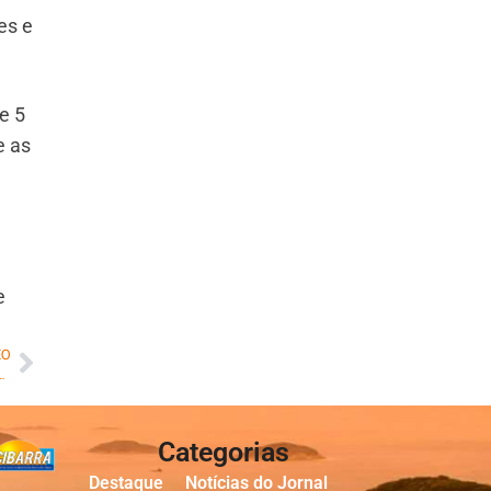
es e
e 5
e as
e
MO
 crianças para um futuro sustentável
Categorias
Destaque
Notícias do Jornal