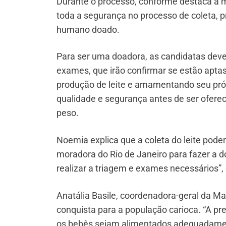
Durante o processo, conforme destaca a mé
toda a segurança no processo de coleta, pr
humano doado.
Para ser uma doadora, as candidatas dev
exames, que irão confirmar se estão apta
produção de leite e amamentando seu própr
qualidade e segurança antes de ser ofer
peso.
Noemia explica que a coleta do leite poder
moradora do Rio de Janeiro para fazer a 
realizar a triagem e exames necessários”,
Anatália Basile, coordenadora-geral da M
conquista para a população carioca. “A pre
os bebês sejam alimentados adequadamen