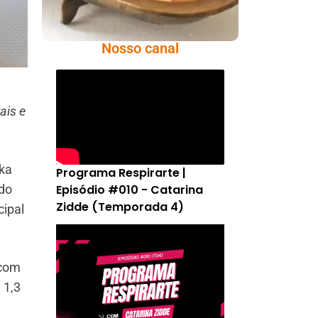
Nosso canal
ais e
ska
Programa Respirarte |
Episódio #010 - Catarina
ado
Zidde (Temporada 4)
cipal
 com
 1,3