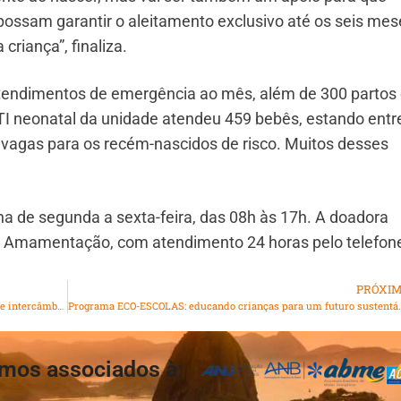
ssam garantir o aleitamento exclusivo até os seis mes
riança”, finaliza.
 atendimentos de emergência ao mês, além de 300 partos 
UTI neonatal da unidade atendeu 459 bebês, estando entr
vagas para os recém-nascidos de risco. Muitos desses
ona de segunda a sexta-feira, das 08h às 17h. A doadora
à Amamentação, com atendimento 24 horas pelo telefon
PRÓXI
Alunos da rede pública do Rio podem ganhar programa de intercâmbio internacional
Programa ECO-ESCOLAS: educando
mos associados à: