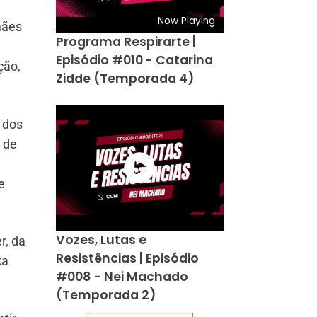
Now Playing
mães
Programa Respirarte |
Episódio #010 - Catarina
ção,
Zidde (Temporada 4)
 dos
 de
e
Vozes, Lutas e
r, da
Resistências | Episódio
ka
#008 - Nei Machado
(Temporada 2)