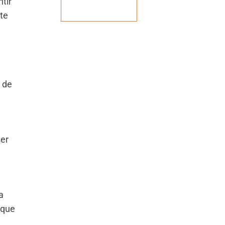
tir
Veja mais
te
 de
ser
a
 que