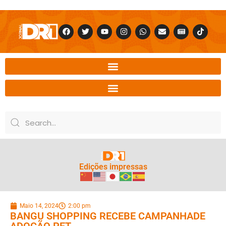
Edições impressas
Maio 14, 2024
2:00 pm
BANGU SHOPPING RECEBE CAMPANHADE
ADOÇÃO PET