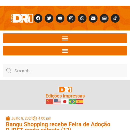
Edições impressas
Julho 8, 2024
4:00 pm
Bangu Shopping recebe Feira de Adoção
RJPET neste sábado (13)