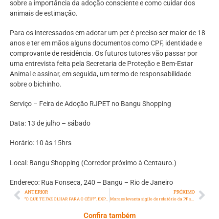
sobre a importância da adoção consciente e como cuidar dos
animais de estimação.
Para os interessados em adotar um pet é preciso ser maior de 18
anos e ter em mãos alguns documentos como CPF, identidade e
comprovante de residência. Os futuros tutores vão passar por
uma entrevista feita pela Secretaria de Proteção e Bem-Estar
Animal e assinar, em seguida, um termo de responsabilidade
sobre o bichinho.
Serviço – Feira de Adoção RJPET no Bangu Shopping
Data: 13 de julho – sábado
Horário: 10 às 15hrs
Local: Bangu Shopping (Corredor próximo à Centauro.)
Endereço: Rua Fonseca, 240 – Bangu – Rio de Janeiro
ANTERIOR
PRÓXIMO
“O QUE TE FAZ OLHAR PARA O CÉU?”, EXPOSIÇÃO IMERSIVA INÉDITA COM TRABALHOS DE MAIS DE 40 ARTISTAS BRASILEIROS
Moraes levanta sigilo de relatório da PF sobre caso das joias sauditas
Confira também