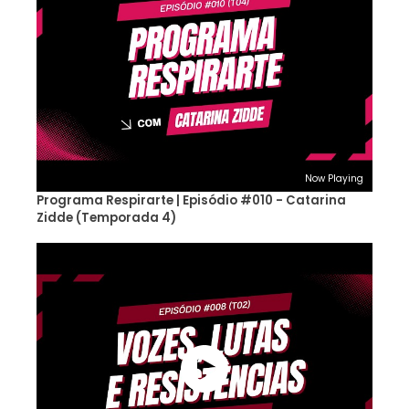
Now Playing
Programa Respirarte | Episódio #010 - Catarina
Zidde (Temporada 4)