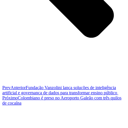
Prev
Anterior
Fundação Vanzolini lança soluções de inteligência
artificial e governança de dados para transformar ensino público
Próximo
Colombiano é preso no Aeroporto Galeão com três quilos
de cocaína