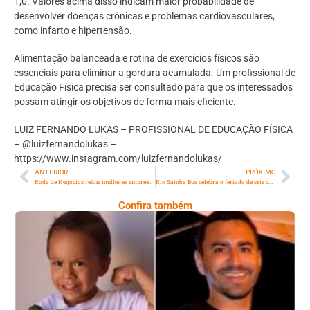
1,0. Valores acima disso indicam maior probabilidade de
desenvolver doenças crônicas e problemas cardiovasculares,
como infarto e hipertensão.
Alimentação balanceada e rotina de exercícios físicos são
essenciais para eliminar a gordura acumulada. Um profissional de
Educação Física precisa ser consultado para que os interessados
possam atingir os objetivos de forma mais eficiente.
LUIZ FERNANDO LUKAS – PROFISSIONAL DE EDUCAÇÃO FÍSICA
– @luizfernandolukas –
https://www.instagram.com/luizfernandolukas/
ANTERIOR
PRÓXIMO
Roda de Negócios reúne mulheres empreendedoras no Rio de Janeiro
Rio Samba Bus celebra o feriado de sete de setembro com City Tour Panorâmico Musical
Confira também
Comoção Marca Despedida De Menino De 3
Anos E Reacende Debate Sobre Proteção À
Infância