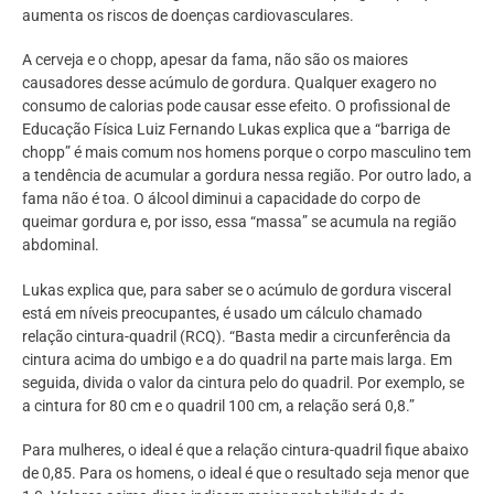
aumenta os riscos de doenças cardiovasculares.
A cerveja e o chopp, apesar da fama, não são os maiores
causadores desse acúmulo de gordura. Qualquer exagero no
consumo de calorias pode causar esse efeito. O profissional de
Educação Física Luiz Fernando Lukas explica que a “barriga de
chopp” é mais comum nos homens porque o corpo masculino tem
a tendência de acumular a gordura nessa região. Por outro lado, a
fama não é toa. O álcool diminui a capacidade do corpo de
queimar gordura e, por isso, essa “massa” se acumula na região
abdominal.
Lukas explica que, para saber se o acúmulo de gordura visceral
está em níveis preocupantes, é usado um cálculo chamado
relação cintura-quadril (RCQ). “Basta medir a circunferência da
cintura acima do umbigo e a do quadril na parte mais larga. Em
seguida, divida o valor da cintura pelo do quadril. Por exemplo, se
a cintura for 80 cm e o quadril 100 cm, a relação será 0,8.”
Para mulheres, o ideal é que a relação cintura-quadril fique abaixo
de 0,85. Para os homens, o ideal é que o resultado seja menor que