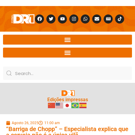
Edições impressas
Agosto 26, 2025
11:00 am
“Barriga de Chopp” – Especialista explica que
a cerveja não é a única vilã.