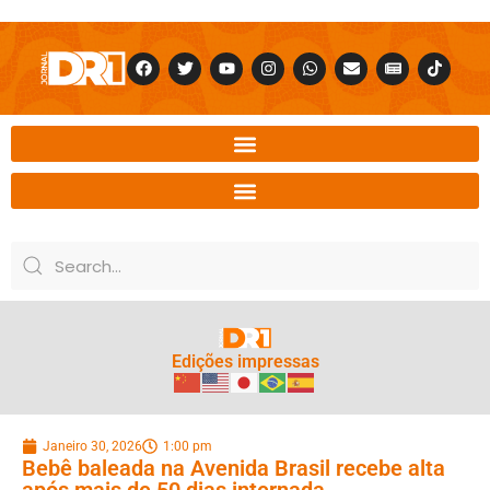
Edições impressas
Janeiro 30, 2026
1:00 pm
Bebê baleada na Avenida Brasil recebe alta
após mais de 50 dias internada