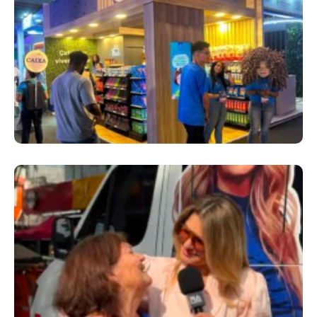
Cencosud Promove Inovação No Brasil
Com A Participação Do Prezunic No Rio
Innovation Week 2026
​Segurança Pública Lidera Queixas De
Moradores Do Rio Em Escuta Promovida Por
Antônia Fontenelle