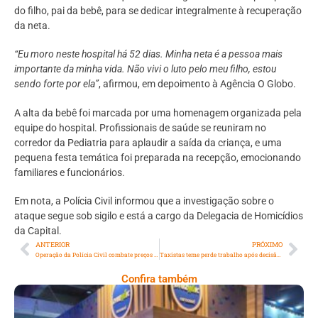
do filho, pai da bebê, para se dedicar integralmente à recuperação
da neta.
“Eu moro neste hospital há 52 dias. Minha neta é a pessoa mais
importante da minha vida. Não vivi o luto pelo meu filho, estou
sendo forte por ela”
, afirmou, em depoimento à Agência O Globo.
A alta da bebê foi marcada por uma homenagem organizada pela
equipe do hospital. Profissionais de saúde se reuniram no
corredor da Pediatria para aplaudir a saída da criança, e uma
pequena festa temática foi preparada na recepção, emocionando
familiares e funcionários.
Em nota, a Polícia Civil informou que a investigação sobre o
ataque segue sob sigilo e está a cargo da Delegacia de Homicídios
da Capital.
ANTERIOR
PRÓXIMO
Operação da Polícia Civil combate preços abusivos na orla de Copacabana
Taxistas teme perde trabalho após decisão da justiça de derrubar lei que permitia táxis com mais de 10 anos
Confira também