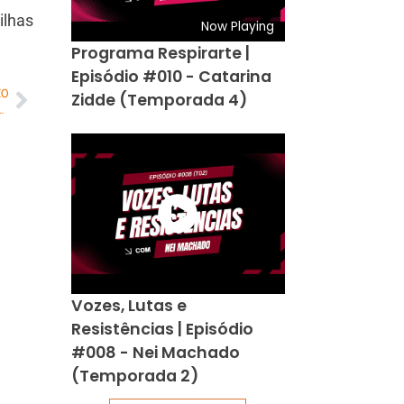
ilhas
Now Playing
Programa Respirarte |
Episódio #010 - Catarina
MO
Zidde (Temporada 4)
Museu Histórico da Cidade, fechado há dez anos
Vozes, Lutas e
Resistências | Episódio
#008 - Nei Machado
(Temporada 2)