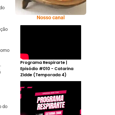
ido
Nosso canal
ação
 como
Programa Respirarte |
.
Episódio #010 - Catarina
á
Zidde (Temporada 4)
o do