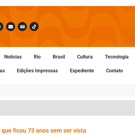
Notícias
Rio
Brasil
Cultura
Tecnologia
tas
Edições Impressas
Expediente
Contato
que ficou 73 anos sem ser vista