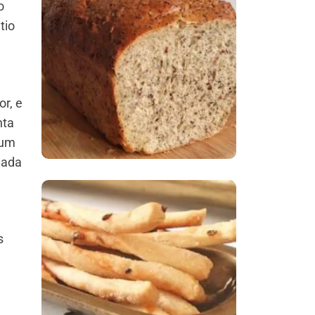
o
tio
Comer Bem: Pão Low
Carb
r, e
nta
 um
eada
Comer Bem:
s
Palitinhos De Cebola
E Salsa