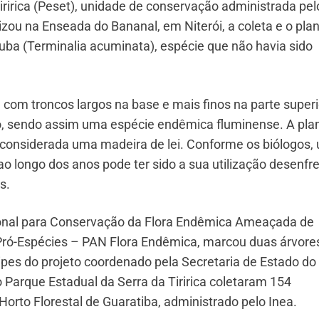
iririca (Peset), unidade de conservação administrada pel
lizou na Enseada do Bananal, em Niterói, a coleta e o plan
ba (Terminalia acuminata), espécie que não havia sido
com troncos largos na base e mais finos na parte superio
o, sendo assim uma espécie endêmica fluminense. A pla
 considerada uma madeira de lei. Conforme os biólogos,
o longo dos anos pode ter sido a sua utilização desenfr
s.
ional para Conservação da Flora Endêmica Ameaçada de
 Pró-Espécies – PAN Flora Endêmica, marcou duas árvore
ipes do projeto coordenado pela Secretaria de Estado do
 Parque Estadual da Serra da Tiririca coletaram 154
orto Florestal de Guaratiba, administrado pelo Inea.