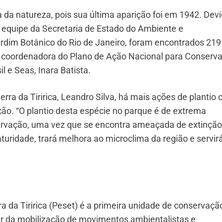
a da natureza, pois sua última aparição foi em 1942. Dev
a equipe da Secretaria de Estado do Ambiente e
ardim Botânico do Rio de Janeiro, foram encontrados 219
ora coordenadora do Plano de Ação Nacional para Conserv
 e Seas, Inara Batista.
rra da Tiririca, Leandro Silva, há mais ações de plantio
o. “O plantio desta espécie no parque é de extrema
ervação, uma vez que se encontra ameaçada de extinção
turidade, trará melhora ao microclima da região e servir
a da Tiririca (Peset) é a primeira unidade de conservaçã
tir da mobilização de movimentos ambientalistas e