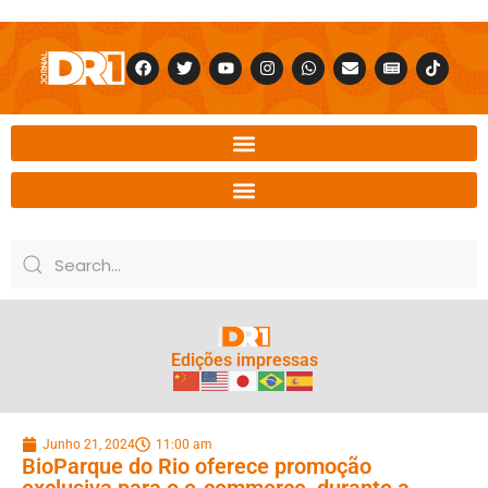
Edições impressas
Junho 21, 2024
11:00 am
BioParque do Rio oferece promoção
exclusiva para o e-commerce, durante a