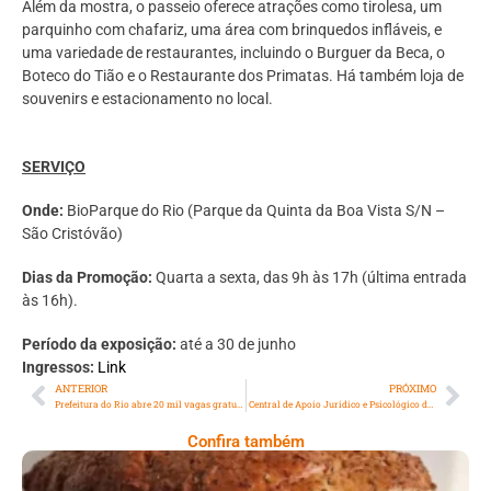
Além da mostra, o passeio oferece atrações como tirolesa, um
parquinho com chafariz, uma área com brinquedos infláveis, e
uma variedade de restaurantes, incluindo o Burguer da Beca, o
Boteco do Tião e o Restaurante dos Primatas. Há também loja de
souvenirs e estacionamento no local.
SERVIÇO
Onde:
BioParque do Rio (Parque da Quinta da Boa Vista S/N –
São Cristóvão)
Dias da Promoção:
Quarta a sexta, das 9h às 17h (última entrada
às 16h).
Período da exposição:
até a 30 de junho
Ingressos:
Link
ANTERIOR
PRÓXIMO
Prefeitura do Rio abre 20 mil vagas gratuitas em cursos de capacitação em
Central de Apoio Jurídico e Psicológico do iFood já atendeu cerca de 150 casos de discriminação e violência contra entregadores em um ano
Confira também