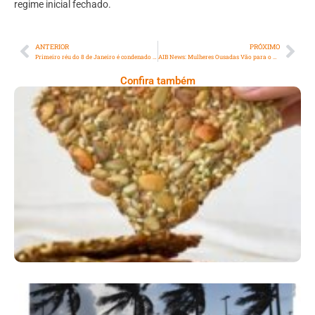
regime inicial fechado.
ANTERIOR
PRÓXIMO
Primeiro réu do 8 de Janeiro é condenado a 17 anos de prisão
AIB News: Mulheres Ousadas Vão para o Céu
Confira também
Comer Bem: Cracker De Sementes