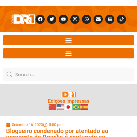
Edições impressas
Setembro 16, 2023
5:00 pm
Blogueiro condenado por atentado ao
aeroporto de Brasília é capturado no