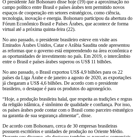
O presidente Jair Bolsonaro disse hoje (19) que a aproximação no
campo político entre Brasil e países árabes tem permitido novos
espaços de cooperação em setores estratégicos, como ciência,
tecnologia, inovação e energia. Bolsonaro participou da abertura do
Fórum Econômico Brasil e Países Árabes, que acontece de forma
virtual até a próxima quinta-feira (22).
No ano passado, o presidente brasileiro esteve em visite aos
Emirados Árabes Unidos, Catar e Arábia Saudita onde apresentou
as reformas que o governo está empreendendo na área econômica e
as oportunidades de investimento no país. Em 2019, o intercâmbio
entre o Brasil e países árabes superou os US$ 11 bilhões.
No ano passado, o Brasil exportou US$ 4,9 bilhões para os 22
países da Liga Árabe e de janeiro a agosto de 2020, as exportações
já chegaram a US$ 4,6 bilhões. De acordo com o presidente
brasileiro, o destaque é para os produtos do agronegócio.
“Hoje, a produção brasileira halal, que respeita as tradições e regras
da religião islâmica, é sinônimo de qualidade e confiança. Por isso,
os países árabes pode contar com o Brasil como parceiro estratégico
na garantia de sua segurança alimentar”, disse.
De acordo com Bolsonaro, cerca de 30 empresas brasileiras
possuem escritórios e unidades de produção no Oriente Médio.
Durante seu discurso, ele destacou também as parcerias comerciais