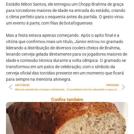
Estádio Nilton Santos, ele entregou um Chopp Brahma de graça
para torcedores maiores de idade na entrada do estádio, criando
o clima perfeito para o esquenta antes da partida. O gesto virou
um evento à parte, com filas de botafoguenses
Mas a festa estava apenas começando. Após o apito final e a
vitória que confirmou mais um título, Júnior entrou no gramado
liderando a distribuição de diversos coolers cheios de Brahma,
levando cerveja gelada diretamente para os jogadores maiores de
idade e comissão técnica durante a volta olímpica. O gramado se
transformou em um palco de celebração, com o símbolo da
cerveja oficial das torcidas presente em um momento que ficará
para sempre na memória alvinegra.
ANTERIOR
PRÓXIMO
Mais da metade das crianças e adolescentes que jogam online interagem com desconhecidos
O presidente Lula foi submetido a uma cirurgia de emergência
Confira também
Comer Bem: Pão Low Carb