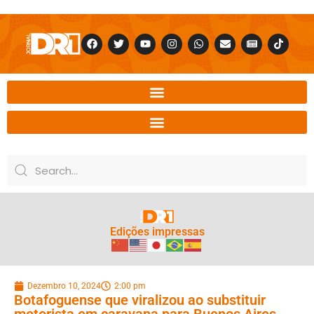
Edições impressas
Dezembro 10, 2024
2:00 pm
Botafoguense que viralizou ao substituir
motorista em caravana para Buenos Aires