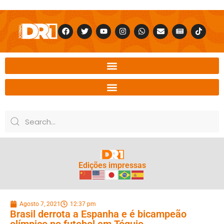
Edições impressas
Agosto 7, 2021
12:37 pm
Brasil derrota a Espanha e é bicampeão
olímpico no futebol em Tóquio