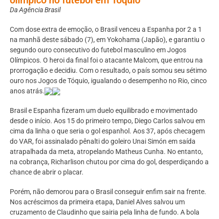
Da Agência Brasil
Com dose extra de emoção, o Brasil venceu a Espanha por 2 a 1
na manhã deste sábado (7), em Yokohama (Japão), e garantiu o
segundo ouro consecutivo do futebol masculino em Jogos
Olímpicos. O heroi da final foi o atacante Malcom, que entrou na
prorrogação e decidiu. Com o resultado, o país somou seu sétimo
ouro nos Jogos de Tóquio, igualando o desempenho no Rio, cinco
anos atrás.
Brasil e Espanha fizeram um duelo equilibrado e movimentado
desde o início. Aos 15 do primeiro tempo, Diego Carlos salvou em
cima da linha o que seria o gol espanhol. Aos 37, após checagem
do VAR, foi assinalado pênalti do goleiro Unai Simón em saída
atrapalhada da meta, atropelando Matheus Cunha. No entanto,
na cobrança, Richarlison chutou por cima do gol, desperdiçando a
chance de abrir o placar.
Porém, não demorou para o Brasil conseguir enfim sair na frente.
Nos acréscimos da primeira etapa, Daniel Alves salvou um
cruzamento de Claudinho que sairia pela linha de fundo. A bola