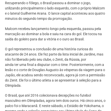
Recuperando o fôlego, o Brasil passou a dominar o jogo,
utilizando principalmente o lado esquerdo, com o próprio Malcom
e o lateral Guilherme Arana. O lance capital aconteceu aos quatro
minutos do segundo tempo da prorrogação.
Malcom recebeu lançamento longo pela esquerda, passou pela
marcação ao dominar a bola e saiu na cara do gol. Ele tocou na
saída do goleiro para dar a vitória e o ouro ao Brasil.
O gol representou a conclusão de uma história curiosa do
atacante de 24 anos. Ele fez parte da lista inicial de Jardine, mas
não foi liberado pelo seu clube, o Zenit, da Rússia, por
ainda ter uma final a disputar com o time. Posteriormente, com a
lesão e o corte de Douglas Augusto às vésperas da viagem para o
Japão, ele acabou sendo reconvocado, agora já com a permissão
do Zenit. Ele foi o último atleta a se apresentar à seleção para a
Olimpíada.
O Brasil, que até 2016 colecionava decepções no futebol
masculino em Olimpíadas, agora tem dois ouros. Há cinco anos, o
palco foi o Maracanã. E neste sábado, o Estádio de Yokohama, o
mesmo onde a seleção conquistou seu último título da Copa do