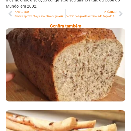
Mundo, em 2002.
ANTERIOR
PRÓXIMO
Senado aprova PL que incentiva regularização de dívidas tributárias
Sorteio das quartas de finais da Copa do Brasil colocam Grêmio e Renato Gaúcho frente a frente
Confira também
Comer Bem: Pão Low Carb