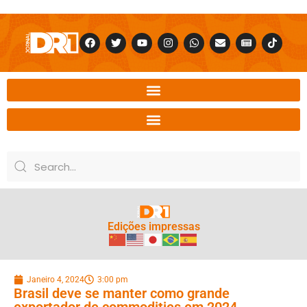
Edições impressas
Janeiro 4, 2024
3:00 pm
Brasil deve se manter como grande
exportador de commodities em 2024