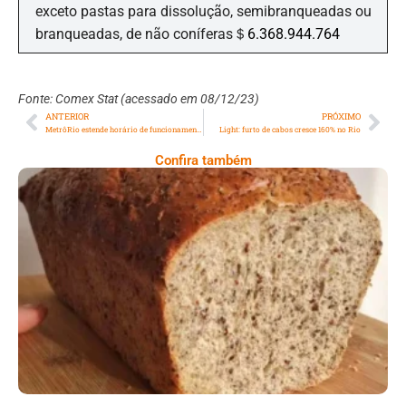
exceto pastas para dissolução, semibranqueadas ou
branqueadas, de não coníferas＄
6.368.944.764
Fonte: Comex Stat (acessado em 08/12/23)
ANTERIOR
PRÓXIMO
MetrôRio estende horário de funcionamento para ensaios na Sapucaí aos domingos
Light: furto de cabos cresce 160% no Rio
Confira também
Comer Bem: Pão Low Carb