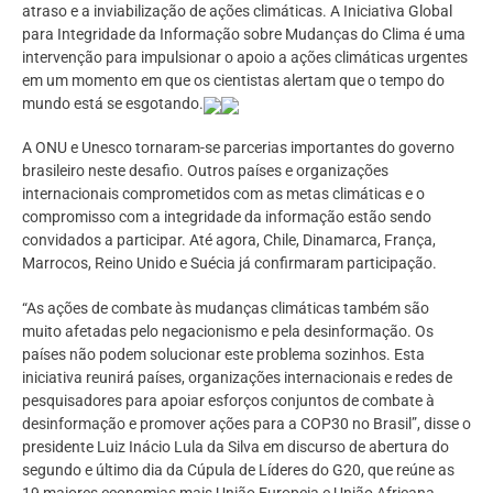
atraso e a inviabilização de ações climáticas. A Iniciativa Global
para Integridade da Informação sobre Mudanças do Clima é uma
intervenção para impulsionar o apoio a ações climáticas urgentes
em um momento em que os cientistas alertam que o tempo do
mundo está se esgotando.
A ONU e Unesco tornaram-se parcerias importantes do governo
brasileiro neste desafio. Outros países e organizações
internacionais comprometidos com as metas climáticas e o
compromisso com a integridade da informação estão sendo
convidados a participar. Até agora, Chile, Dinamarca, França,
Marrocos, Reino Unido e Suécia já confirmaram participação.
“As ações de combate às mudanças climáticas também são
muito afetadas pelo negacionismo e pela desinformação. Os
países não podem solucionar este problema sozinhos. Esta
iniciativa reunirá países, organizações internacionais e redes de
pesquisadores para apoiar esforços conjuntos de combate à
desinformação e promover ações para a COP30 no Brasil”, disse o
presidente Luiz Inácio Lula da Silva em discurso de abertura do
segundo e último dia da Cúpula de Líderes do G20, que reúne as
19 maiores economias mais União Europeia e União Africana.