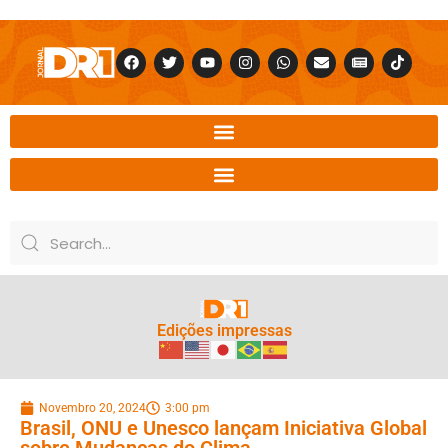
Edições impressas
Novembro 20, 2024
3:00 pm
Brasil, ONU e Unesco lançam Iniciativa Global
sobre Mudanças do Clima