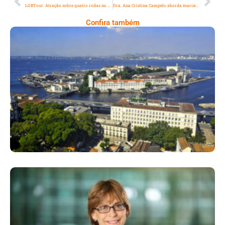
LGBTour: Atração sobre quatro rodas no Rio de Janeiro celebra a diversidade
Dra. Ana Cristina Campelo aborda marcas e patentes no 1º Fórum Educacional Empresarial
Confira também
Ilha Das Cobras, Um Tesouro Histórico
Escondido No Coração Do Rio De Janeiro
Mariângela Simão É Referência Brasileira
Na Diplomacia Da Saúde Global