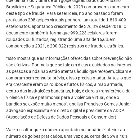
que tenha sido vítima de um golpe digital. Dados do Anuário
Brasileiro de Segurança Pública de 2023 comprovam o aumento
deste tipo de fraude. Para se ter ideia, no ano passado foram
praticados 208 golpes virtuais por hora, um total de 1.819.409
estelionatos, apontando crescimento de 326,3% desde 2018. O
documento também informa que 999.223 celulares foram
roubados ou furtados, registrando uma alta de 16,6% em
comparação a 2021, e 200.322 registros de fraude eletrônica.
“Isso mostra que as informações oferecidas sobre prevenção não
são efetivas. Por mais que se fale em dicas e cuidados na internet,
as pessoas ainda não estão atentas àquilo que recebem, clicam e
compram sem consulta prévia, e isso precisa mudar. Antes, o que
era crescente eram os roubos e furtos físicos, a mão armada,
dentro das instituições bancárias, hoje, é claro a transferência da
violência física e patrimonial para a violência virtual, onde o
bandido se expõe muito menos”, analisa Francisco Gomes Junior,
advogado especialista em direito digital e presidente da ADDP
(Associação de Defesa de Dados Pessoais e Consumidor).
Vale ressaltar que o número apontado no anuário é inferior ao
número de golpes praticados, uma vez que, cerca de 35% a 40%