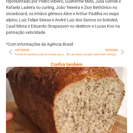
representado por Pedro Ribeiro, Guilherme Melo, Julia Gentile e
Rafaela Ladeira no curling, João Teixeira e Zion Bethônico no
snowboard, os irmãos gêmeos Alice e Arthur Padilha no esqui
alpino, Luiz Felipe Seixas e André Luiz dos Santos no bobsled,
Cauê Miota e Eduardo Strapasson no skeleton e Lucas Koo na
patinação velocidade.
*Com informações da Agência Brasil
ANTERIOR
PRÓXIMO
Tuvalu é o primeiro país do mundo que pode desaparecer devido a mudança climática
Rio de Janeiro propõe internação compulsória para pessoas em risco de vida
Confira também
Comer Bem: Pão Low Carb