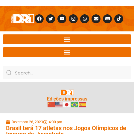
Edições impressas
Dezembro 26, 2023
4:00 pm
Brasil terá 17 atletas nos Jogos Olímpicos de
Inverno da Juventude