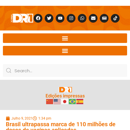
Edições impressas
Julho 9, 2021
1:34 pm
Brasil ultrapassa marca de 110 milhões de
doses de vacinas aplicadas