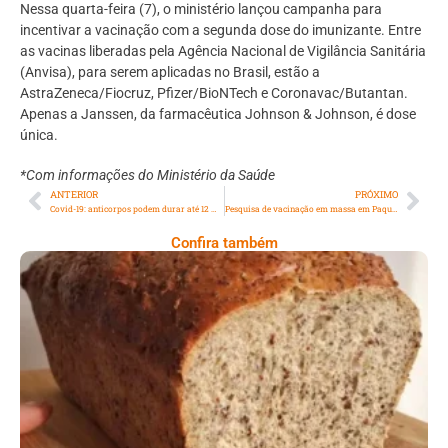
Nessa quarta-feira (7), o ministério lançou campanha para
incentivar a vacinação com a segunda dose do imunizante. Entre
as vacinas liberadas pela Agência Nacional de Vigilância Sanitária
(Anvisa), para serem aplicadas no Brasil, estão a
AstraZeneca/Fiocruz, Pfizer/BioNTech e Coronavac/Butantan.
Apenas a Janssen, da farmacêutica Johnson & Johnson, é dose
única.
*Com informações do Ministério da Saúde
ANTERIOR
PRÓXIMO
Covid-19: anticorpos podem durar até 12 meses após infecção, indica estudo
Pesquisa de vacinação em massa em Paquetá mostra resultado positivo
Confira também
Comer Bem: Pão Low Carb