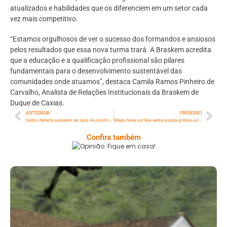
atualizados e habilidades que os diferenciem em um setor cada
vez mais competitivo.
“Estamos orgulhosos de ver o sucesso dos formandos e ansiosos
pelos resultados que essa nova turma trará. A Braskem acredita
que a educação e a qualificação profissional são pilares
fundamentais para o desenvolvimento sustentável das
comunidades onde atuamos”, destaca Camila Ramos Pinheiro de
Carvalho, Analista de Relações Institucionais da Braskem de
Duque de Caxias.
ANTERIOR
PRÓXIMO
Centro detecta aumento na taxa de positividade para covid no Rio
Mega-Sena sorteia nesta quinta prêmio acumulado em R$ 6,5 milhões
Confira também
Opinião: Fique Em Casa!
Serra: Fazenda Santa Cecília – Um Legado
Histórico Repleto De Beleza