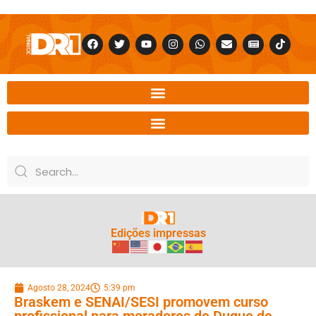
Edições impressas
Agosto 28, 2024
5:39 pm
Braskem e SENAI/SESI promovem curso
profissional para moradores de Duque de