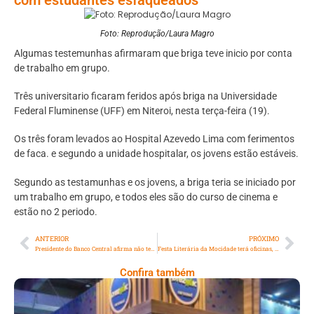
Foto: Reprodução/Laura Magro
Algumas testemunhas afirmaram que briga teve inicio por conta
de trabalho em grupo.
Três universitario ficaram feridos após briga na Universidade
Federal Fluminense (UFF) em Niteroi, nesta terça-feira (19).
Os três foram levados ao Hospital Azevedo Lima com ferimentos
de faca. e segundo a unidade hospitalar, os jovens estão estáveis.
Segundo as testamunhas e os jovens, a briga teria se iniciado por
um trabalho em grupo, e todos eles são do curso de cinema e
estão no 2 periodo.
ANTERIOR
PRÓXIMO
Presidente do Banco Central afirma não ter rivalidade entre PIX e os cartões de credito
Festa Literária da Mocidade terá oficinas, apresentações e entrada gratuita
Confira também