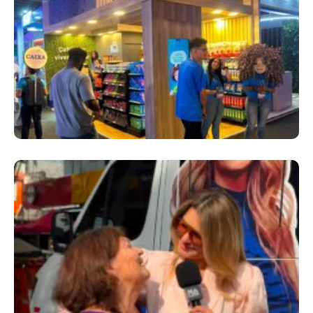
Cencosud Promove Inovação No Brasil
Com A Participação Do Prezunic No Rio
Innovation Week 2026
​Segurança Pública Lidera Queixas De
Moradores Do Rio Em Escuta Promovida Por
Antônia Fontenelle