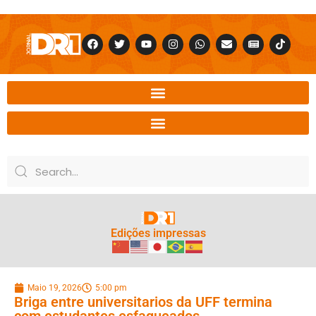
Edições impressas
Maio 19, 2026
5:00 pm
Briga entre universitarios da UFF termina
com estudantes esfaqueados