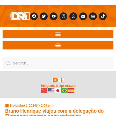
Edições impressas
Novembro 6, 2024
2:09 pm
Bruno Henrique viajou com a delegação do
Flamengo mesmo após polemica