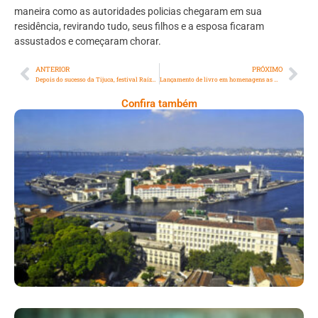
maneira como as autoridades policias chegaram em sua
residência, revirando tudo, seus filhos e a esposa ficaram
assustados e começaram chorar.
ANTERIOR
PRÓXIMO
Depois do sucesso da Tijuca, festival Raízes Negras da Fé Cristã chega ao Imperator neste sábado (9/11)
Lançamento de livro em homenagens as mulheres no jornalismo
Confira também
Ilha Das Cobras, Um Tesouro Histórico
Escondido No Coração Do Rio De Janeiro