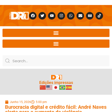
Edições impressas
Junho 15, 2026
5:00 pm
Burocracia digital e crédito fácil: André Naves
alerta para o aumento da violência