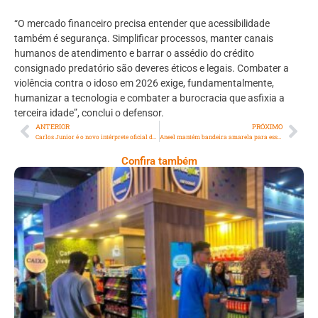
“O mercado financeiro precisa entender que acessibilidade
também é segurança. Simplificar processos, manter canais
humanos de atendimento e barrar o assédio do crédito
consignado predatório são deveres éticos e legais. Combater a
violência contra o idoso em 2026 exige, fundamentalmente,
humanizar a tecnologia e combater a burocracia que asfixia a
terceira idade”, conclui o defensor.
ANTERIOR
PRÓXIMO
Carlos Junior é o novo intérprete oficial da Acadêmicos de Niterói
Aneel mantém bandeira amarela para esse mês de julho e o bolso dos Brasileiros continua sendo impactado
Confira também
Cencosud Promove Inovação No Brasil
Com A Participação Do Prezunic No Rio
Innovation Week 2026