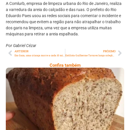
A Comlurb, empresa de limpeza urbana do Rio de Janeiro, realiza
a varredura da areia do calçadão e das ruas. O prefeito do Rio
Eduardo Paes usou as redes sociais para comentar o incidente e
recomendou que evitem a região para não atrapalhar o trabalho
dos garis na limpeza, uma vez que a empresa utiliza muitas
máquinas para retirar a areia espalhada.
Por Gabriel Cézar
ANTERIOR
PRÓXIMO
Em Gaza, uma criança morre a cada 10 minutos e duas são feridas
Estilista Guilherme Tavares lança coleção inspirada em Oscar Niemeyer no open obra da Fabrilis Rio
Confira também
Comer Bem: Pão Low Carb