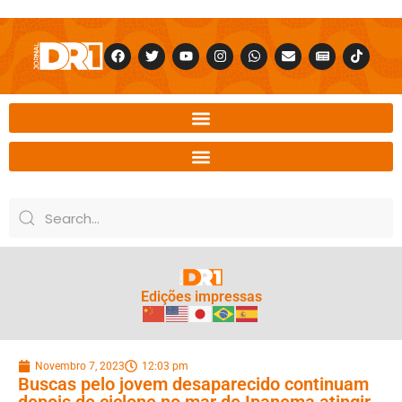
Edições impressas
Novembro 7, 2023
12:03 pm
Buscas pelo jovem desaparecido continuam
depois de ciclone no mar de Ipanema atingir