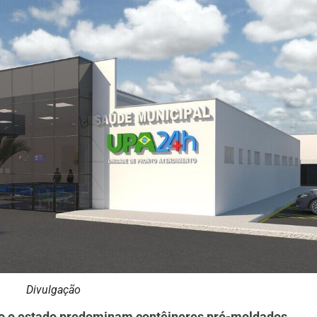
Divulgação
o o estado predominam contêineres pré-moldados