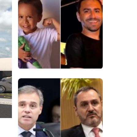
Despedida De
Menino De 3 Anos E
Reacende Debate
Sobre Proteção À
Infância
Superintendentes Da
Polícia Federal
Manifestam Apoio
Ao Diretor-Geral Em
Meio A Tensão Com
O STF