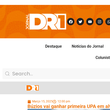
Destaque
Notícias do Jornal
Colunis
Março 15, 2025
12:00 pm
Búzios vai ganhar primeira UPA em al