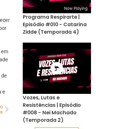
Now Playing
Programa Respirarte |
hecer
Episódio #010 - Catarina
por
Zidde (Temporada 4)
o em
dade
 de
a e
Vozes, Lutas e
Resistências | Episódio
MO
#008 - Nei Machado
VR
(Temporada 2)