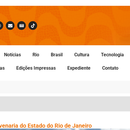
Notícias
Rio
Brasil
Cultura
Tecnologia
tas
Edições Impressas
Expediente
Contato
venaria do Estado do Rio de Janeiro