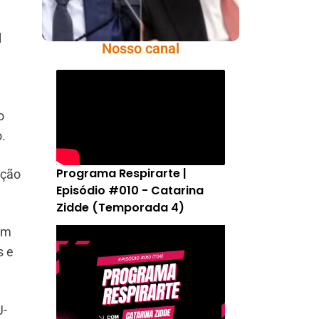
l
Nosso canal
o
o.
Programa Respirarte |
ação
Episódio #010 - Catarina
Zidde (Temporada 4)
am
s e
J-