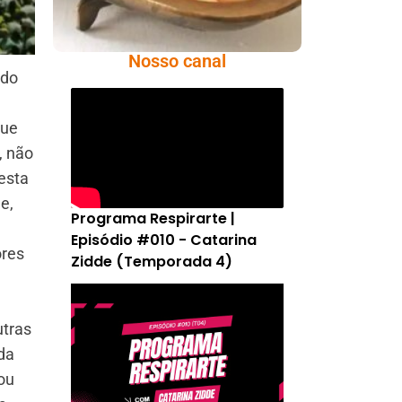
Nosso canal
 do
que
, não
esta
e,
Programa Respirarte |
Episódio #010 - Catarina
ores
Zidde (Temporada 4)
utras
da
ou