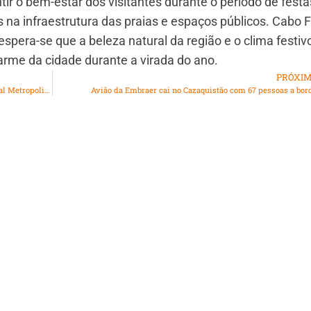
ir o bem-estar dos visitantes durante o período de festa
 na infraestrutura das praias e espaços públicos. Cabo Fr
spera-se que a beleza natural da região e o clima festiv
rme da cidade durante a virada do ano.
PRÓXI
Saiba como será a celebração da Missa do Galo na Catedral Metropolitana do Rio
Avião da Embraer cai no Cazaquistão com 67 pessoas a bor