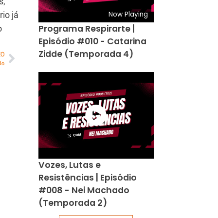
s,
Now Playing
io já
Programa Respirarte |
o
Episódio #010 - Catarina
Zidde (Temporada 4)
MO
do
Vozes, Lutas e
Resistências | Episódio
#008 - Nei Machado
(Temporada 2)