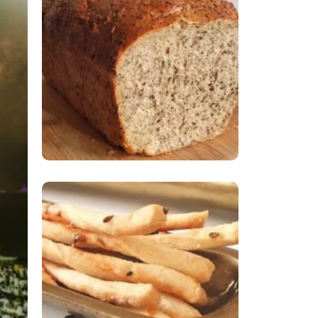
Comer Bem: Pão Low
Carb
Comer Bem:
Palitinhos De Cebola
E Salsa