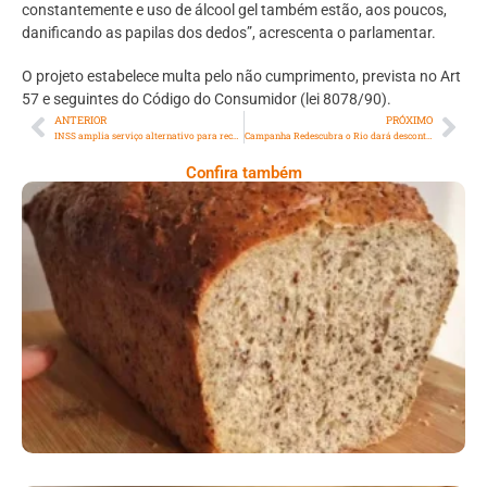
constantemente e uso de álcool gel também estão, aos poucos,
danificando as papilas dos dedos”, acrescenta o parlamentar.
O projeto estabelece multa pelo não cumprimento, prevista no Art
57 e seguintes do Código do Consumidor (lei 8078/90).
ANTERIOR
PRÓXIMO
INSS amplia serviço alternativo para receber documentação de segurados
Campanha Redescubra o Rio dará descontos em atrações turísticas
Confira também
Comer Bem: Pão Low Carb