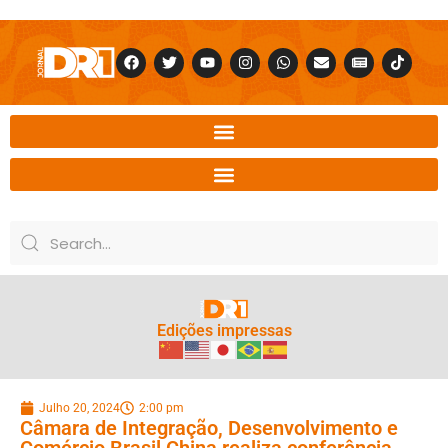
Edições impressas
Julho 20, 2024
2:00 pm
Câmara de Integração, Desenvolvimento e
Comércio Brasil China realiza conferência