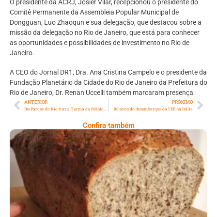
O presidente da ACRJ, Josier Vilar, recepcionou o presidente do
Comitê Permanente da Assembleia Popular Municipal de
Dongguan, Luo Zhaoqun e sua delegação, que destacou sobre a
missão da delegação no Rio de Janeiro, que está para conhecer
as oportunidades e possibilidades de investimento no Rio de
Janeiro.
A CEO do Jornal DR1, Dra. Ana Cristina Campelo e o presidente da
Fundação Planetário da Cidade do Rio de Janeiro da Prefeitura do
Rio de Janeiro, Dr. Renan Uccelli também marcaram presença
ANTERIOR
PRÓXIMO
BioParque do Rio traz a Turma da Mônica e disponibiliza novos horários durante a alta temporada
80 anos do desembarque da FEB na Itália
Confira também
Comer Bem: Pão Low Carb