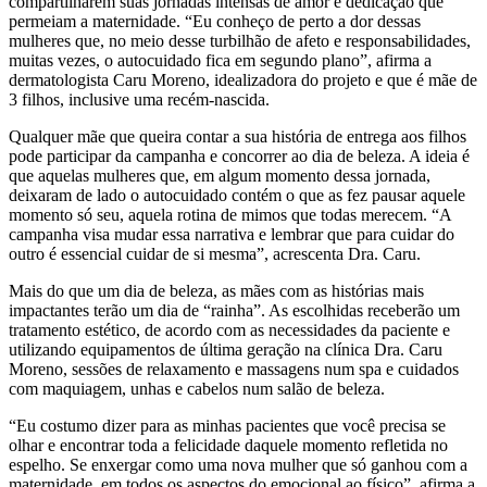
compartilharem suas jornadas intensas de amor e dedicação que
permeiam a maternidade. “Eu conheço de perto a dor dessas
mulheres que, no meio desse turbilhão de afeto e responsabilidades,
muitas vezes, o autocuidado fica em segundo plano”, afirma a
dermatologista Caru Moreno, idealizadora do projeto e que é mãe de
3 filhos, inclusive uma recém-nascida.
Qualquer mãe que queira contar a sua história de entrega aos filhos
pode participar da campanha e concorrer ao dia de beleza. A ideia é
que aquelas mulheres que, em algum momento dessa jornada,
deixaram de lado o autocuidado contém o que as fez pausar aquele
momento só seu, aquela rotina de mimos que todas merecem. “A
campanha visa mudar essa narrativa e lembrar que para cuidar do
outro é essencial cuidar de si mesma”, acrescenta Dra. Caru.
Mais do que um dia de beleza, as mães com as histórias mais
impactantes terão um dia de “rainha”. As escolhidas receberão um
tratamento estético, de acordo com as necessidades da paciente e
utilizando equipamentos de última geração na clínica Dra. Caru
Moreno, sessões de relaxamento e massagens num spa e cuidados
com maquiagem, unhas e cabelos num salão de beleza.
“Eu costumo dizer para as minhas pacientes que você precisa se
olhar e encontrar toda a felicidade daquele momento refletida no
espelho. Se enxergar como uma nova mulher que só ganhou com a
maternidade, em todos os aspectos do emocional ao físico”, afirma a