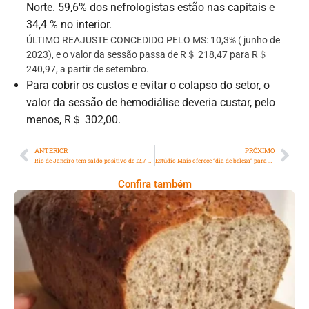
Norte. 59,6% dos nefrologistas estão nas capitais e
34,4 % no interior.
ÚLTIMO REAJUSTE CONCEDIDO PELO MS: 10,3% ( junho de
2023), e o valor da sessão passa de R＄ 218,47 para R＄
240,97, a partir de setembro.
Para cobrir os custos e evitar o colapso do setor, o
valor da sessão de hemodiálise deveria custar, pelo
menos, R＄ 302,00.
ANTERIOR
PRÓXIMO
Rio de Janeiro tem saldo positivo de 12,7 mil empregos formais em julho de 2023
Estúdio Mais oferece “dia de beleza” para mulheres em tratamento para câncer de mama
Confira também
Comer Bem: Pão Low Carb