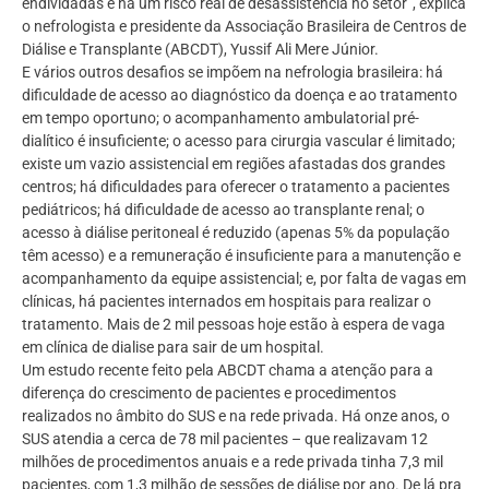
endividadas e há um risco real de desassistência no setor”, explica
o nefrologista e presidente da Associação Brasileira de Centros de
Diálise e Transplante (ABCDT), Yussif Ali Mere Júnior.
E vários outros desafios se impõem na nefrologia brasileira: há
dificuldade de acesso ao diagnóstico da doença e ao tratamento
em tempo oportuno; o acompanhamento ambulatorial pré-
dialítico é insuficiente; o acesso para cirurgia vascular é limitado;
existe um vazio assistencial em regiões afastadas dos grandes
centros; há dificuldades para oferecer o tratamento a pacientes
pediátricos; há dificuldade de acesso ao transplante renal; o
acesso à diálise peritoneal é reduzido (apenas 5% da população
têm acesso) e a remuneração é insuficiente para a manutenção e
acompanhamento da equipe assistencial; e, por falta de vagas em
clínicas, há pacientes internados em hospitais para realizar o
tratamento. Mais de 2 mil pessoas hoje estão à espera de vaga
em clínica de dialise para sair de um hospital.
Um estudo recente feito pela ABCDT chama a atenção para a
diferença do crescimento de pacientes e procedimentos
realizados no âmbito do SUS e na rede privada. Há onze anos, o
SUS atendia a cerca de 78 mil pacientes – que realizavam 12
milhões de procedimentos anuais e a rede privada tinha 7,3 mil
pacientes, com 1,3 milhão de sessões de diálise por ano. De lá pra