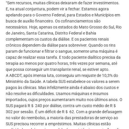
“Sem recursos, muitas clínicas deixaram de fazer investimentos.
E, na atual conjuntura, podem vir a fechar. Estamos agora
apelando para o Governo Federal, para Estados e Municípios em
busca de auxílio financeiro. Os cofinanciamentos são
necessários. Hoje, apenas os estados do Mato Grosso do Sul, Rio
de Janeiro, Santa Catarina, Distrito Federal e Bahia
complementam os custos da diálise. E os pacientes renais
crônicos dependem da diálise para sobreviver. Quando os rins
param de funcionar e filtrar o sangue, somente uma máquina é
capaz de realizar essa tarefa. E todo paciente dialítico precisa da
terapia ao menos por quatro horas, três vezes por semana, até
que possa conseguir um transplante renal, se estiver apto.
A ABCDT, após imensa luta, conseguiu um reajuste de 10,3% do
Ministério da Saúde. A tabela SUS estabelece os valores a serem
pagos às clínicas. Mas infelizmente ainda é abaixo dos custos e
não resolve as dificuldades. Usamos máquinas e insumos
importados, cujos preços aumentaram muito nos últimos anos. O
SUS pagará R＄ 240 por diálise, contra um custo médio de R＄
302 por sessão. É um déficit de R＄ 62. Com a grande defasagem
no valor do reembolso, a maioria das prestadoras de serviço ao
SUS precisou recorrer a empréstimos. Muitas clínicas estão