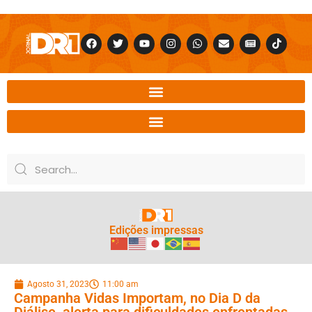
Edições impressas
Agosto 31, 2023
11:00 am
Campanha Vidas Importam, no Dia D da
Diálise, alerta para dificuldades enfrentadas