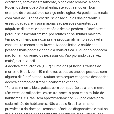
executar e, sem esse tratamento, o paciente renal vai a óbito.
Podemos dizer que o Brasil vinha, até aqui, sendo um bom
exemplo de prestação de serviço nefrológico. Há pacientes renais
com mais de 30 anos em diálise desde que os rins pararam. E
esses cidadãos, em sua maioria, são pessoas carentes que
adquirem diabetes e hipertensão e depois perdem a função renal
porque se alimentaram mal por muitos anos; muitas mal têm
tempo e dinheiro para comprar e produzir alimento saudável em
casa, muito menos para fazer atividade física. A saúde das
pessoas mais pobres é cada dia mais crítica. E, quando adoecem,
não tomam os remédios necessários. Vão piorando cada vez
mais”, alerta Yussif.
A doença renal crônica (DRC) é uma das principais causas de
morte no Brasil, com 40 mil novos casos ao ano, de pessoas com
alguma disfunção renal. Muitas nem sequer chegam a descobrir a
doença a tempo de tratar e acabam falecendo.
“Para se ter uma ideia, países com bom padrão de atendimento
têm cerca de mil pacientes em tratamento para cada milhão de
habitantes. O Brasil tem aproximadamente 550 pacientes para
cada milhão de habitantes. Não é que o Brasil tem menor
prevalência da doença. Temos ausência de diagnósticos e muitos