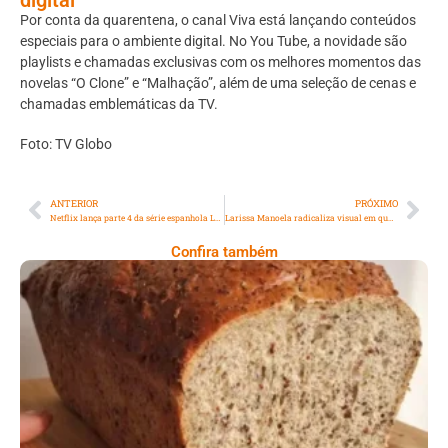
Por conta da quarentena, o canal Viva está lançando conteúdos
especiais para o ambiente digital. No You Tube, a novidade são
playlists e chamadas exclusivas com os melhores momentos das
novelas “O Clone” e “Malhação”, além de uma seleção de cenas e
chamadas emblemáticas da TV.
Foto: TV Globo
ANTERIOR
PRÓXIMO
Netflix lança parte 4 da série espanhola La Casa de Papel
Larissa Manoela radicaliza visual em quarentena
Confira também
Comer Bem: Pão Low Carb