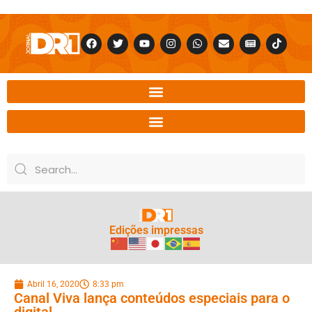
Edições impressas
Abril 16, 2020
8:33 pm
Canal Viva lança conteúdos especiais para o
digital