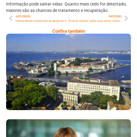
Informação pode salvar vidas. Quanto mais cedo for detectado,
maiores são as chances de tratamento e recuperação.
ANTERIOR
PRÓXIMO
Vinícus Mozer é anunciado na equipe da Unidos da Ponte para o carnaval de 2026
Frizz no inverno: saiba como evitar os fios arrepiados
Confira também
Ilha Das Cobras, Um Tesouro Histórico
Escondido No Coração Do Rio De Janeiro