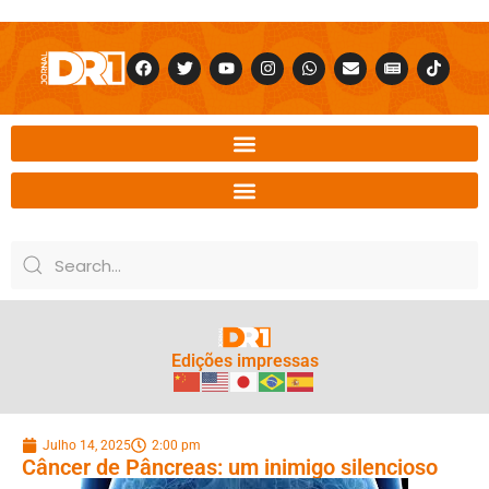
Edições impressas
Julho 14, 2025
2:00 pm
Câncer de Pâncreas: um inimigo silencioso