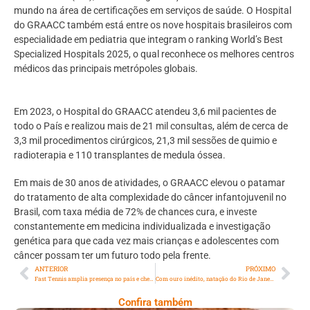
mundo na área de certificações em serviços de saúde. O Hospital
do GRAACC também está entre os nove hospitais brasileiros com
especialidade em pediatria que integram o ranking World’s Best
Specialized Hospitals 2025, o qual reconhece os melhores centros
médicos das principais metrópoles globais.
Em 2023, o Hospital do GRAACC atendeu 3,6 mil pacientes de
todo o País e realizou mais de 21 mil consultas, além de cerca de
3,3 mil procedimentos cirúrgicos, 21,3 mil sessões de quimio e
radioterapia e 110 transplantes de medula óssea.
Em mais de 30 anos de atividades, o GRAACC elevou o patamar
do tratamento de alta complexidade do câncer infantojuvenil no
Brasil, com taxa média de 72% de chances cura, e investe
constantemente em medicina individualizada e investigação
genética para que cada vez mais crianças e adolescentes com
câncer possam ter um futuro todo pela frente.
ANTERIOR
PRÓXIMO
Fast Tennis amplia presença no país e chega ao Rio de Janeiro
Com ouro inédito, natação do Rio de Janeiro é destaque com oito medalhas nos Jogos da Juventude
Confira também