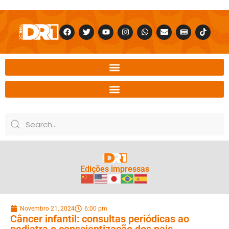
Edições impressas
Novembro 21, 2024
6:00 pm
Câncer infantil: consultas periódicas ao
pediatra e conscientização dos pais