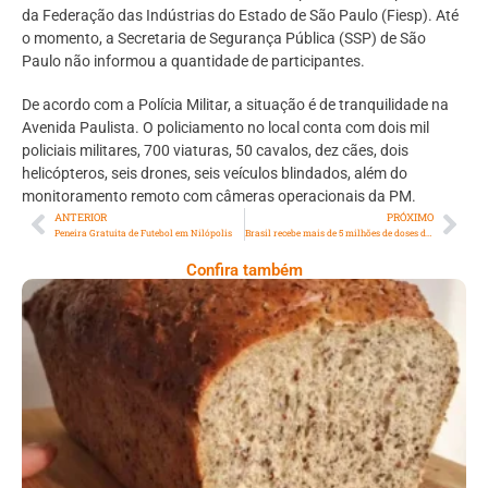
da Federação das Indústrias do Estado de São Paulo (Fiesp). Até
o momento, a Secretaria de Segurança Pública (SSP) de São
Paulo não informou a quantidade de participantes.
De acordo com a Polícia Militar, a situação é de tranquilidade na
Avenida Paulista. O policiamento no local conta com dois mil
policiais militares, 700 viaturas, 50 cavalos, dez cães, dois
helicópteros, seis drones, seis veículos blindados, além do
monitoramento remoto com câmeras operacionais da PM.
ANTERIOR
PRÓXIMO
Peneira Gratuita de Futebol em Nilópolis
Brasil recebe mais de 5 milhões de doses da vacina da Pfizer
Confira também
Comer Bem: Pão Low Carb