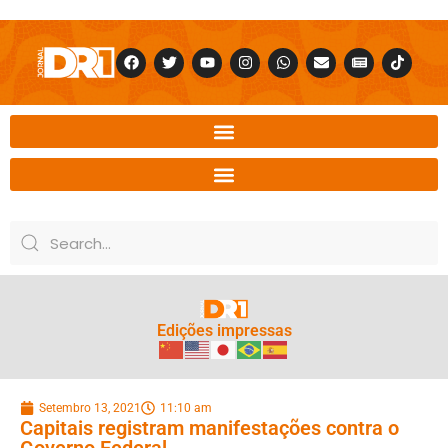
Edições impressas
Setembro 13, 2021
11:10 am
Capitais registram manifestações contra o
Governo Federal